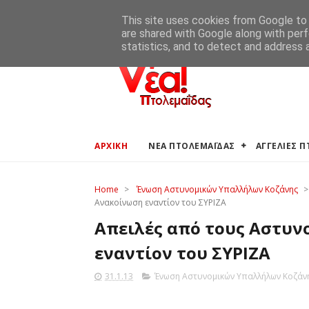
ΑΡΧΙΚΗ
ΑΓΓΕΛΙΕΣ ΠΤΟΛΕΜΑΪΔΑΣ
ΚΑΙΡΟΣ ΠΤΟ
This site uses cookies from Google to d
are shared with Google along with perf
statistics, and to detect and address 
ΑΡΧΙΚΗ
ΝΕΑ ΠΤΟΛΕΜΑΪΔΑΣ
ΑΓΓΕΛΙΕΣ 
Home
>
Ένωση Αστυνομικών Υπαλλήλων Κοζάνης
>
Ανακοίνωση εναντίον του ΣΥΡΙΖΑ
Απειλές από τους Αστυν
εναντίον του ΣΥΡΙΖΑ
31.1.13
Ένωση Αστυνομικών Υπαλλήλων Κοζάν