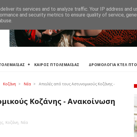
ΛΕΜΑΪΔΑΣ
ΔΡΟΜΟΛΟΓΙΑ ΚΤΕΛ ΠΤΟΛΕΜΑΙΔΑΣ
ΕΦΗΜΕΡΕΥΟΝΤΑ ΦΑΡΜ
eliver its services and to analyze traffic. Your IP address and 
ormance and security metrics to ensure quality of service, gen
abuse.
ΠΤΟΛΕΜΑΪΔΑΣ
ΚΑΙΡΟΣ ΠΤΟΛΕΜΑΪΔΑΣ
ΔΡΟΜΟΛΟΓΙΑ ΚΤΕΛ ΠΤ
Κοζάνη
>
Νέα
>
Απειλές από τους Αστυνομικούς Κοζάνης -
ομικούς Κοζάνης - Ανακοίνωση
ης
,
Κοζάνη
,
Νέα