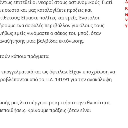
Δ
ντως επιτεθεί οι νεαροί στους αστυνομικούς; Γιατί
Κ
με σωστά και μας καταλογίζετε πράξεις και
Ν
ίθετους; Είμαστε πολίτες και εμείς. Ένστολοι
ν
ήσουμε ένα ασφαλές περιβάλλον για όλους τους
Y
νήθως εμείς γινόμαστε ο σάκος του μποξ, όταν
 αναζήτησης μιας βαλβίδας εκτόνωσης.
στούν κάποια πράγματα:
, επαγγελματικά και ως όφειλαν. Είχαν υποχρέωση να
προβλέπονται από το Π.Δ. 141/91 για την ανακάλυψη
ωσής μας λειτούργησε με κριτήριο την εθνικότητα,
πεποιθήσεις. Κρίνουμε πράξεις (όταν είναι