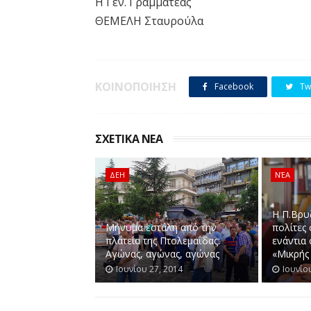
Η Γεν. Γραμματέας
ΘΕΜΕΛΗ Σταυρούλα
ΚΟΙΝΟΠΟΙΗΣΗ
Facebook
Twi
ΣΧΕΤΙΚΑ ΝΕΑ
ΔΕΗ
ΝΈΑ
Η Π.Βρυ
Μήνυμα εστάλη από την
πολίτες
πλατεία της Πτολεμαΐδας:
ενάντια
Αγώνας, αγώνας, αγώνας
«Μικρής
Ιουνίου 27, 2014
Ιουνίο