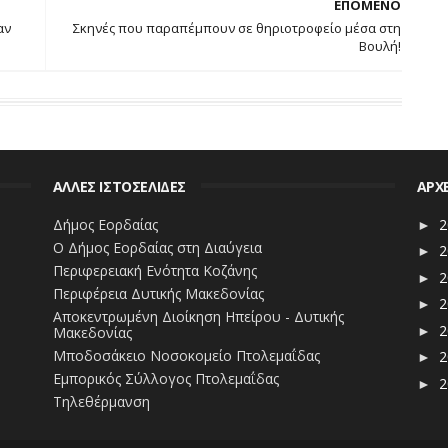
ΕΠΟΜΕΝΟ
αν
Σκηνές που παραπέμπουν σε θηριοτροφείο μέσα στη
Βουλή!
ΑΛΛΕΣ ΙΣΤΟΣΕΛΙΔΕΣ
ΑΡΧ
Δήμος Εορδαίας
2
►
Ο Δήμος Εορδαίας στη Διαύγεια
2
►
Περιφερειακή Ενότητα Κοζάνης
2
►
Περιφέρεια Δυτικής Μακεδονίας
2
►
Αποκεντρωμένη Διοίκηση Ηπείρου - Δυτικής
2
Μακεδονίας
►
Μποδοσάκειο Νοσοκομείο Πτολεμαΐδας
2
►
Εμπορικός Σύλλογος Πτολεμαΐδας
2
►
Τηλεθέρμανση
2
►
2
►