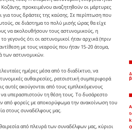
Κοζάνης, προκειμένου αναζητηθούν οι μάρτυρες
αι για τους δράστες της καύσης. Σε περίπτωση που
υτούς, σε διάστημα το πολύ μισής ώρας θα είχε
τους να ακολουθήσουν τους αστυνομικούς, η
 το γεγονός ότι οι αστυνομικοί ήταν αρχικά (πριν
αντίθεση με τους νεαρούς που ήταν 15-20 άτομα,
ά των αστυνομικών.
ελευταίες ημέρες μέσα από το διαδίκτυο, να
Δ
β
αστυνομικές αυθαιρεσίες, ρατσιστική συμπεριφορά
εις αυτές ακούγονται από τους εμπλεκόμενους
α να υπερασπιστούν τη θέση τους. Το δυσάρεστο
καν από φορείς με αποκορύφωμα την ανακοίνωση του
A
σία στους συναδέλφους μας.
t
k
υθαιρεσία από πλευρά των συναδέλφων μας, κύριοι
Ο