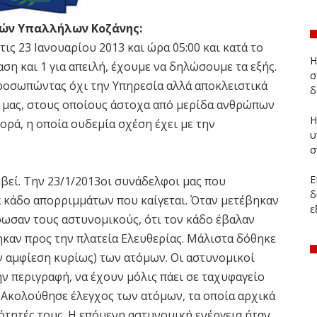
κών Υπαλλήλων Κοζάνης:
ς 23 Ιανουαρίου 2013 και ώρα 05:00 και κατά το
Η
ση και 1 για απειλή, έχουμε να δηλώσουμε τα εξής.
σ
προσωπώντας όχι την Υπηρεσία αλλά αποκλειστικά
δ
μας, στους οποίους άστοχα από μερίδα ανθρώπων
Η
ορά, η οποία ουδεμία σχέση έχει με την
υ
σ
Ε
μβεί. Την 23/1/2013οι συνάδελφοι μας που
δ
 κάδο απορριμμάτων που καίγεται. Όταν μετέβηκαν
ε
ρωσαν τους αστυνομικούς, ότι τον κάδο έβαλαν
ηκαν προς την πλατεία Ελευθερίας. Μάλιστα δόθηκε
ην αμφίεση κυρίως) των ατόμων. Οι αστυνομικοί
ν περιγραφή, να έχουν μόλις πάει σε ταχυφαγείο
. Ακολούθησε έλεγχος των ατόμων, τα οποία αρχικά
ότητές τους. Η επόμενη αστυνομική ενέργεια ήταν