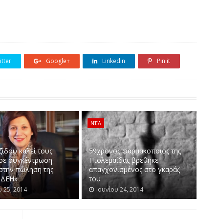
tter
Google+
Linkedin
Pin it
ΝΈΑ
ζίδου καλεί τους
59χρονος φαρμακοποιός της
 σε συγκέντρωση
Πτολεμαίδας βρέθηκε
 στην πώληση της
απαγχονισμένος στο γκαράζ
 ΔΕΗ»
του
υ 25, 2014
Ιουνίου 24, 2014