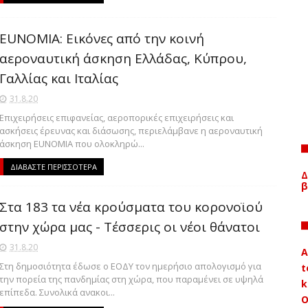
EUNOMIA: Εικόνες από την κοινή
αεροναυτική άσκηση Ελλάδας, Κύπρου,
Γαλλίας και Ιταλίας
31.8.20
Επιχειρήσεις επιφανείας, αεροπορικές επιχειρήσεις και
ασκήσεις έρευνας και διάσωσης, περιελάμβανε η αεροναυτική
άσκηση EUNOMIA που ολοκληρώ...
ΔΙΑΒΑΣΤΕ ΠΕΡΙΣΣΟΤΕΡΑ
Δ
β
Στα 183 τα νέα κρούσματα του κορονοϊού
στην χώρα μας - Τέσσερις οι νέοι θάνατοι
31.8.20
A
Στη δημοσιότητα έδωσε ο ΕΟΔΥ τον ημερήσιο απολογισμό για
t
την πορεία της πανδημίας στη χώρα, που παραμένει σε υψηλά
k
επίπεδα. Συνολικά ανακοι...
Ο