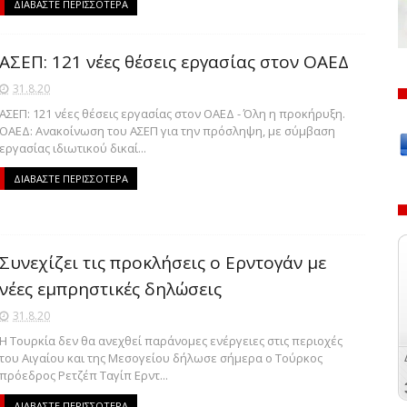
ΔΙΑΒΑΣΤΕ ΠΕΡΙΣΣΟΤΕΡΑ
ΑΣΕΠ: 121 νέες θέσεις εργασίας στον ΟΑΕΔ
31.8.20
ΑΣΕΠ: 121 νέες θέσεις εργασίας στον ΟΑΕΔ - Όλη η προκήρυξη.
ΟΑΕΔ: Ανακοίνωση του ΑΣΕΠ για την πρόσληψη, με σύμβαση
εργασίας ιδιωτικού δικαί...
ΔΙΑΒΑΣΤΕ ΠΕΡΙΣΣΟΤΕΡΑ
Συνεχίζει τις προκλήσεις ο Ερντογάν με
νέες εμπρηστικές δηλώσεις
31.8.20
Η Τουρκία δεν θα ανεχθεί παράνομες ενέργειες στις περιοχές
του Αιγαίου και της Μεσογείου δήλωσε σήμερα ο Τούρκος
πρόεδρος Ρετζέπ Ταγίπ Ερντ...
ΔΙΑΒΑΣΤΕ ΠΕΡΙΣΣΟΤΕΡΑ