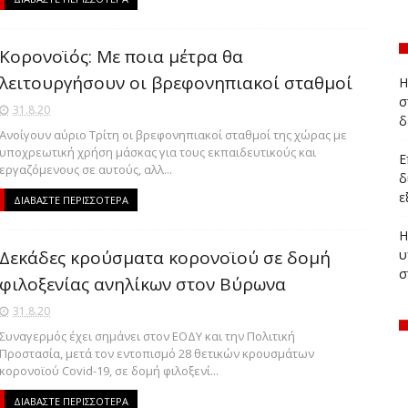
Κορονοϊός: Με ποια μέτρα θα
λειτουργήσουν οι βρεφονηπιακοί σταθμοί
Η
σ
31.8.20
δ
Ανοίγουν αύριο Τρίτη οι βρεφονηπιακοί σταθμοί της χώρας με
υποχρεωτική χρήση μάσκας για τους εκπαιδευτικούς και
Ε
εργαζόμενους σε αυτούς, αλλ...
δ
ε
ΔΙΑΒΑΣΤΕ ΠΕΡΙΣΣΟΤΕΡΑ
Η
Δεκάδες κρούσματα κορονοϊού σε δομή
υ
σ
φιλοξενίας ανηλίκων στον Βύρωνα
31.8.20
Συναγερμός έχει σημάνει στον ΕΟΔΥ και την Πολιτική
Προστασία, μετά τον εντοπισμό 28 θετικών κρουσμάτων
κορονοϊού Covid-19, σε δομή φιλοξενί...
ΔΙΑΒΑΣΤΕ ΠΕΡΙΣΣΟΤΕΡΑ