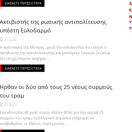
Δ
ΔΙΑΒΑΣΤΕ ΠΕΡΙΣΣΟΤΕΡΑ
Κ
Ν
Ακτιβιστής της ρωσικής αντιπολίτευσης
ν
Y
υπέστη ξυλοδαρμό
31.8.20
Η αστυνομία της Μόσχας , μετά την καταγγελία που έκανε ο
ακτιβιστής της αντιπολίτευσης και μπλόγκερ Γιεγκόρ Ζούκοφ
ότι τον χτύπησαν άσχημα ...
ΔΙΑΒΑΣΤΕ ΠΕΡΙΣΣΟΤΕΡΑ
Ηρθαν οι δύο από τους 25 νέους συρμούς
του τραμ
31.8.20
Επενδύοντας 43 εκατ. ευρώ, πλέον ΦΠΑ, για την αγορά 25
συρμών του τραμ, το Ελληνικό Δημόσιο επιχειρεί να
αναβαθμίσει το δίκτυο, παρέχοντας ...