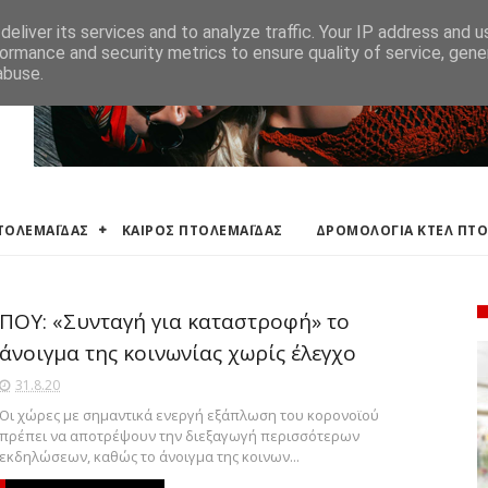
ΛΕΜΑΪΔΑΣ
ΔΡΟΜΟΛΟΓΙΑ ΚΤΕΛ ΠΤΟΛΕΜΑΙΔΑΣ
ΕΦΗΜΕΡΕΥΟΝΤΑ ΦΑΡΜ
eliver its services and to analyze traffic. Your IP address and 
ormance and security metrics to ensure quality of service, gen
abuse.
ΠΤΟΛΕΜΑΪΔΑΣ
ΚΑΙΡΟΣ ΠΤΟΛΕΜΑΪΔΑΣ
ΔΡΟΜΟΛΟΓΙΑ ΚΤΕΛ ΠΤ
ΠΟΥ: «Συνταγή για καταστροφή» το
άνοιγμα της κοινωνίας χωρίς έλεγχο
31.8.20
Οι χώρες με σημαντικά ενεργή εξάπλωση του κορονοϊού
πρέπει να αποτρέψουν την διεξαγωγή περισσότερων
εκδηλώσεων, καθώς το άνοιγμα της κοινων...