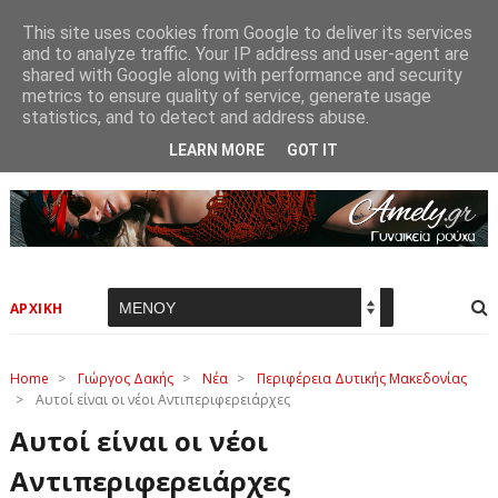
This site uses cookies from Google to deliver its services
and to analyze traffic. Your IP address and user-agent are
shared with Google along with performance and security
metrics to ensure quality of service, generate usage
statistics, and to detect and address abuse.
LEARN MORE
GOT IT
ΑΡΧΙΚΗ
Home
>
Γιώργος Δακής
>
Νέα
>
Περιφέρεια Δυτικής Μακεδονίας
>
Αυτοί είναι οι νέοι Αντιπεριφερειάρχες
Αυτοί είναι οι νέοι
Αντιπεριφερειάρχες