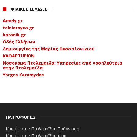
ΦΙΛΙΚΕΣ ΣΕΛΙΔΕΣ
Amely.gr
teleiaroyxa.gr
karanik.gr
Οδός Ελλήνων
Δημιουργίες της Μαρίας Θεσσαλονικιού
ΚΑΘΑΡΤΗΡΙΟΝ
Νοσοκόμα Πτολεμαιδα: Υπηρεσίες από νοσηλεύτρια
στην Πτολεμαΐδα
Yorgos Keramydas
ΠΛΗΡΟΦΟΡΙΕΣ
Καιρός στην Πτολεμαΐδα (Πρόγνωση)
Καιρός στην Πτολεμαΐδα τώρα