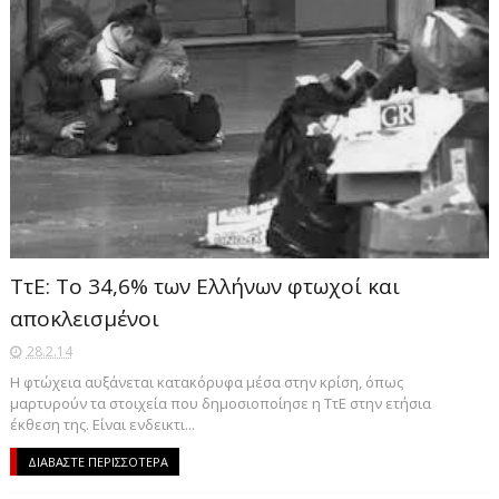
ΤτΕ: To 34,6% των Ελλήνων φτωχοί και
αποκλεισμένοι
28.2.14
Η φτώχεια αυξάνεται κατακόρυφα μέσα στην κρίση, όπως
μαρτυρούν τα στοιχεία που δημοσιοποίησε η ΤτΕ στην ετήσια
έκθεση της. Είναι ενδεικτι...
ΔΙΑΒΑΣΤΕ ΠΕΡΙΣΣΟΤΕΡΑ