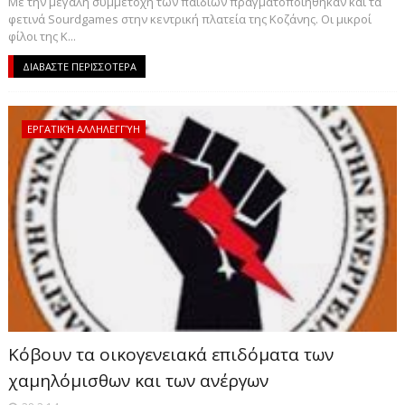
Με την μεγάλη συμμετοχή των παιδιών πραγματοποιήθηκαν και τα
φετινά Sourdgames στην κεντρική πλατεία της Κοζάνης. Οι μικροί
φίλοι της Κ...
ΔΙΑΒΑΣΤΕ ΠΕΡΙΣΣΟΤΕΡΑ
ΕΡΓΑΤΙΚΉ ΑΛΛΗΛΕΓΓΎΗ
Κόβουν τα οικογενειακά επιδόματα των
χαμηλόμισθων και των ανέργων