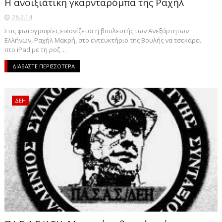
Η ανοιξιάτικη γκαρνταρόμπα της Ραχήλ
28.2.14
Στις φωτογραφίες εικονίζεται η βουλευτής των Ανεξάρτητων
Ελλήνων, Ραχήλ Μακρή, στο εντευκτήριο της Βουλής να τσεκάρει
στο iPad με τη ροζ ...
ΔΙΑΒΑΣΤΕ ΠΕΡΙΣΣΟΤΕΡΑ
ΔΕΗ