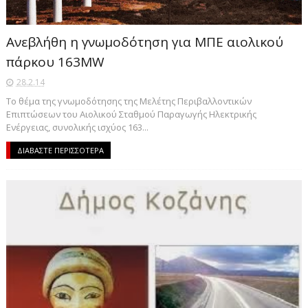
Ανεβλήθη η γνωμοδότηση για ΜΠΕ αιολικού
πάρκου 163MW
28.2.14
Το θέμα της γνωμοδότησης της Μελέτης Περιβαλλοντικών
Επιπτώσεων του Αιολικού Σταθμού Παραγωγής Ηλεκτρικής
Ενέργειας, συνολικής ισχύος 163...
ΔΙΑΒΑΣΤΕ ΠΕΡΙΣΣΟΤΕΡΑ