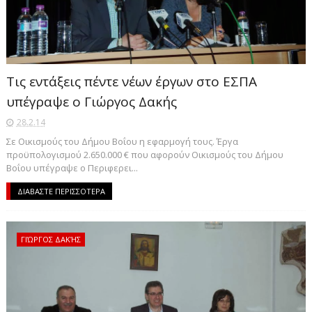
Τις εντάξεις πέντε νέων έργων στο ΕΣΠΑ
υπέγραψε ο Γιώργος Δακής
28.2.14
Σε Οικισμούς του Δήμου Βοΐου η εφαρμογή τους. Έργα
προϋπολογισμού 2.650.000 € που αφορούν Οικισμούς του Δήμου
Βοΐου υπέγραψε ο Περιφερει...
ΔΙΑΒΑΣΤΕ ΠΕΡΙΣΣΟΤΕΡΑ
ΓΙΏΡΓΟΣ ΔΑΚΉΣ