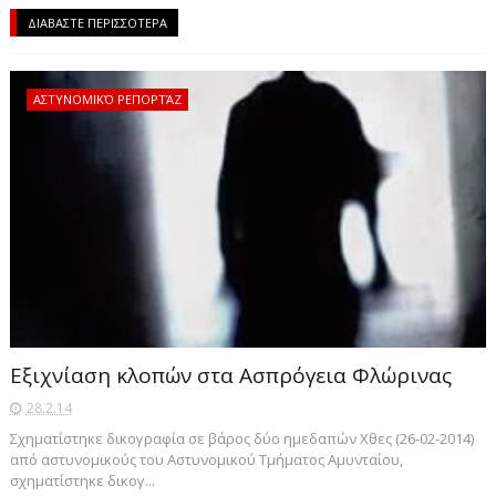
ΔΙΑΒΑΣΤΕ ΠΕΡΙΣΣΟΤΕΡΑ
ΑΣΤΥΝΟΜΙΚΌ ΡΕΠΟΡΤΆΖ
Εξιχνίαση κλοπών στα Ασπρόγεια Φλώρινας
28.2.14
Σχηματίστηκε δικογραφία σε βάρος δύο ημεδαπών Χθες (26-02-2014)
από αστυνομικούς του Αστυνομικού Τμήματος Αμυνταίου,
σχηματίστηκε δικογ...