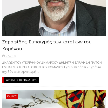
Ζαραφίδης: Εμπαιγμός των κατοίκων του
Κομάνου
28.2.14
ΔΗΛΩΣΗ ΤΟΥ ΥΠΟΨΗΦΙΟΥ ΔΗΜΑΡΧΟΥ ΔΗΜΗΤΡΗ ΖΑΡΑΦΙΔΗ ΓΙΑ ΤΟΝ
ΕΜΠΑΙΓΜΟ ΤΩΝ ΚΑΤΟΙΚΩΝ ΤΟΥ ΚΟΜΑΝΟΥ Έχουν περάσει 20 χρόνια
σχεδόν από την στιγμή ...
ΔΙΑΒΑΣΤΕ ΠΕΡΙΣΣΟΤΕΡΑ
ΚΑΙΡΌΣ