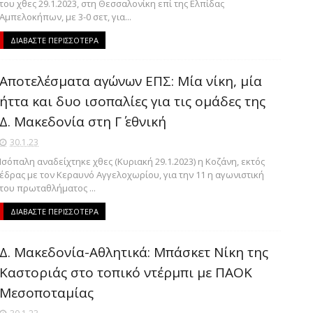
του χθες 29.1.2023, στη Θεσσαλονίκη επί της Ελπίδας
Αμπελοκήπων, με 3-0 σετ, για...
ΔΙΑΒΑΣΤΕ ΠΕΡΙΣΣΟΤΕΡΑ
Αποτελέσματα αγώνων ΕΠΣ: Μία νίκη, μία
ήττα και δυο ισοπαλίες για τις ομάδες της
Δ. Μακεδονία στη Γ΄ εθνική
30.1.23
Ισόπαλη αναδείχτηκε χθες (Κυριακή 29.1.2023) η Κοζάνη, εκτός
έδρας με τον Κεραυνό Αγγελοχωρίου, για την 11 η αγωνιστική
του πρωταθλήματος ...
ΔΙΑΒΑΣΤΕ ΠΕΡΙΣΣΟΤΕΡΑ
Δ. Μακεδονία-Αθλητικά: Μπάσκετ Νίκη της
Καστοριάς στο τοπικό ντέρμπι με ΠΑΟΚ
Μεσοποταμίας