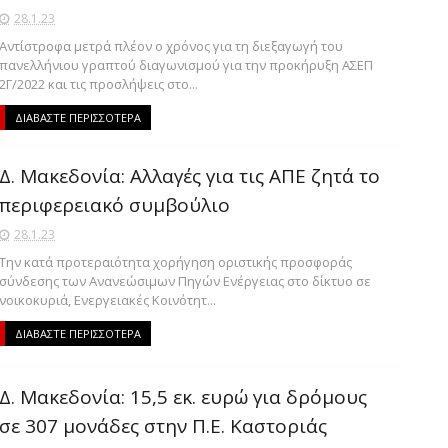
28.1.23
Αντίστροφα μετρά πλέον ο χρόνος για τη διεξαγωγή του
πανελλήνιου γραπτού διαγωνισμού για την προκήρυξη ΑΣΕΠ
2Γ/2022 και τις προσλήψεις στο...
ΔΙΑΒΑΣΤΕ ΠΕΡΙΣΣΟΤΕΡΑ
Δ. Μακεδονία: Αλλαγές για τις ΑΠΕ ζητά το
περιφερειακό συμβούλιο
28.1.23
Την κατά προτεραιότητα χορήγηση οριστικής προσφοράς
σύνδεσης των Ανανεώσιμων Πηγών Ενέργειας στο δίκτυο σε
νοικοκυριά, Ενεργειακές Κοινότητ...
ΔΙΑΒΑΣΤΕ ΠΕΡΙΣΣΟΤΕΡΑ
Δ. Μακεδονία: 15,5 εκ. ευρώ για δρόμους
σε 307 μονάδες στην Π.Ε. Καστοριάς