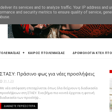
ΛΕΜΑΪΔΑΣ
ΔΡΟΜΟΛΟΓΙΑ ΚΤΕΛ ΠΤΟΛΕΜΑΙΔΑΣ
ΕΦΗΜΕΡΕΥΟΝΤΑ ΦΑΡΜ
eliver its services and to analyze traffic. Your IP address and 
ormance and security metrics to ensure quality of service, gen
abuse.
ΠΤΟΛΕΜΑΪΔΑΣ
ΚΑΙΡΟΣ ΠΤΟΛΕΜΑΪΔΑΣ
ΔΡΟΜΟΛΟΓΙΑ ΚΤΕΛ ΠΤ
ΣΤΑΣΥ: Πράσινο φως για νέες προσλήψεις
31.1.23
Με νέα απόφαση επιταχύνεται όπως όλα δείχνουν η διαδικασία
προσλήψεων στη ΣΤΑΣΥ. Ένα βήμα πιο κοντά έρχεται η φετινή
διαδικασία των προσλήψ...
ΔΙΑΒΑΣΤΕ ΠΕΡΙΣΣΟΤΕΡΑ