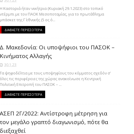
30.1.23
Η Καστοριά ήταν νικήτρια (Κυριακή 29.1.2023) στο τοπικό
ντέρμπι με τον ΠΑΟΚ Μεσοποταμίας, για το πρωτάθλημα
μπάσκετ της Γ΄ εθνικής (5 ος ό...
ΔΙΑΒΑΣΤΕ ΠΕΡΙΣΣΟΤΕΡΑ
Δ. Μακεδονία: Οι υποψήφιοι του ΠΑΣΟΚ –
Κινήματος Αλλαγής
30.1.23
Τα ψηφοδέλτια με τους υποψηφίους του κόμματος σχεδόν σ’
όλες τις περιφέρειες της χώρας ανακοίνωσε η Κεντρική
Πολιτική Επιτροπή του ΠΑΣΟΚ – ...
ΔΙΑΒΑΣΤΕ ΠΕΡΙΣΣΟΤΕΡΑ
ΑΣΕΠ 2Γ/2022: Αντίστροφη μέτρηση για
τον μεγάλο γραπτό διαγωνισμό, πότε θα
διεξαχθεί