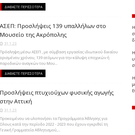
ΔΙΑΒΑΣΤΕ ΠΕΡΙΣΣΟΤΕΡΑ
ΑΣΕΠ: Προσλήψεις 139 υπαλλήλων στο
Η
Μουσείο της Ακρόπολης
σ
δ
31.1.23
Πρόσληψη μέσω ΑΣΕΠ , με σύμβαση εργασίας ιδιωτικού δικαίου
Η
ορισμένου χρόνου, 139 ατόμων για την κάλυψη εποχικών ή
υ
παροδικών αναγκών του Μου...
σ
ΔΙΑΒΑΣΤΕ ΠΕΡΙΣΣΟΤΕΡΑ
Η
μ
Ε
Προσλήψεις πτυχιούχων φυσικής αγωγής
στην Αττική
31.1.23
Προκειμένου να υλοποιήσει τα Προγράμματα Άθλησης για
Όλους κατά την περίοδο 2022 - 2023 που έχουν εγκριθεί τη
Γενική Γραμματεία Αθλητισμού,...