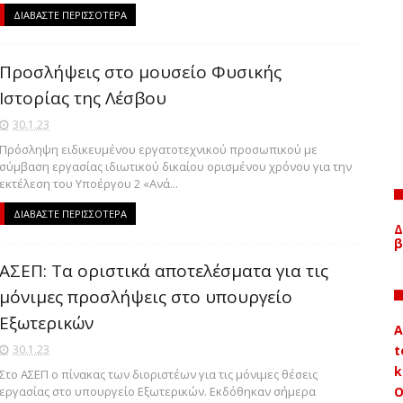
ΔΙΑΒΑΣΤΕ ΠΕΡΙΣΣΟΤΕΡΑ
Προσλήψεις στο μουσείο Φυσικής
Ιστορίας της Λέσβου
30.1.23
Πρόσληψη ειδικευμένου εργατοτεχνικού προσωπικού με
σύμβαση εργασίας ιδιωτικού δικαίου ορισμένου χρόνου για την
εκτέλεση του Υποέργου 2 «Ανά...
ΔΙΑΒΑΣΤΕ ΠΕΡΙΣΣΟΤΕΡΑ
Δ
β
ΑΣΕΠ: Τα οριστικά αποτελέσματα για τις
μόνιμες προσλήψεις στο υπουργείο
Εξωτερικών
A
t
30.1.23
k
Στο ΑΣΕΠ ο πίνακας των διοριστέων για τις μόνιμες θέσεις
Ο
εργασίας στο υπουργείο Εξωτερικών. Εκδόθηκαν σήμερα