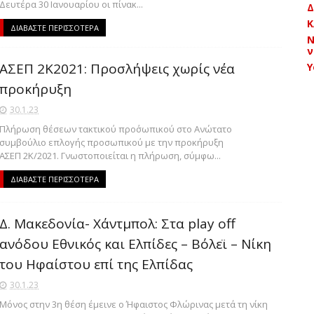
Δευτέρα 30 Ιανουαρίου οι πίνακ...
Δ
Κ
ΔΙΑΒΑΣΤΕ ΠΕΡΙΣΣΟΤΕΡΑ
Ν
ν
ΑΣΕΠ 2Κ2021: Προσλήψεις χωρίς νέα
Y
προκήρυξη
30.1.23
Πλήρωση θέσεων τακτικού προ΄σωπικού στο Ανώτατο
συμβούλιο επλογής προσωπικού με την προκήρυξη
ΑΣΕΠ 2Κ/2021. Γνωστοποιείται η πλήρωση, σύμφω...
ΔΙΑΒΑΣΤΕ ΠΕΡΙΣΣΟΤΕΡΑ
Δ. Μακεδονία- Χάντμπολ: Στα play off
ανόδου Εθνικός και Ελπίδες – Βόλεϊ – Νίκη
του Ηφαίστου επί της Ελπίδας
30.1.23
Μόνος στην 3η θέση έμεινε ο Ήφαιστος Φλώρινας μετά τη νίκη