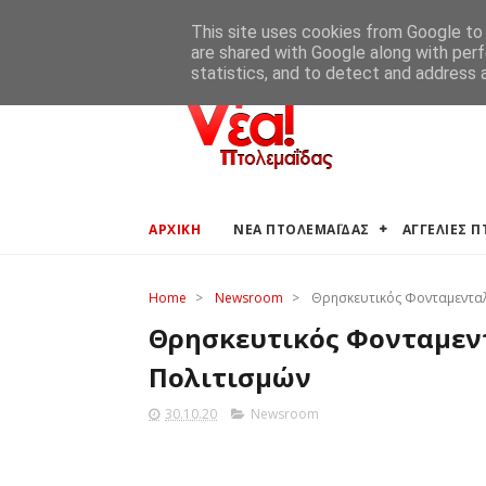
ΑΡΧΙΚΗ
ΑΓΓΕΛΙΕΣ ΠΤΟΛΕΜΑΪΔΑΣ
ΚΑΙΡΟΣ ΠΤΟ
This site uses cookies from Google to d
are shared with Google along with perf
statistics, and to detect and address 
ΑΡΧΙΚΗ
ΝΕΑ ΠΤΟΛΕΜΑΪΔΑΣ
ΑΓΓΕΛΙΕΣ 
Home
>
Newsroom
>
Θρησκευτικός Φονταμενταλ
Θρησκευτικός Φονταμεν
Πολιτισμών
30.10.20
Newsroom