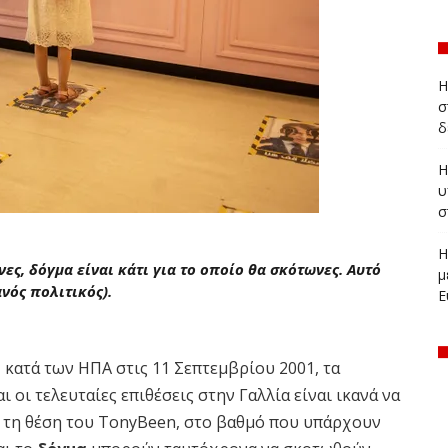
Η
σ
δ
Η
υ
σ
Η
νες, δόγμα είναι κάτι για το οποίο θα σκότωνες. Αυτό
μ
ανός πολιτικός).
Ε
 κατά των ΗΠΑ στις 11 Σεπτεμβρίου 2001, τα
 οι τελευταίες επιθέσεις στην Γαλλία είναι ικανά να
 τη θέση του
Tony
Been
, στο βαθμό που υπάρχουν