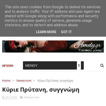
This site uses cookies from Google to deliver its services
and to analyze traffic. Your IP address and user-agent are
shared with Google along with performance and security
metrics to ensure quality of service, generate usage
statistics, and to detect and address abuse.
LEARN MORE
GOT IT
ΑΡΧΙΚΗ
Home
>
Newsroom
>
Κύριε Πρύτανη, συγγνώμη
Κύριε Πρύτανη, συγγνώμη
31.10.20
Newsroom