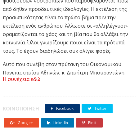
φασίζουσων νοοτροπιών που καμουφλάρονται πίσω
από δήθεν προοδευτικές ιδεολογίες. Η εκτέλεση της
προσωπικότητας είναι το πρώτο βήμα πριν την
εκτέλεση ενός ανθρώπου. Άλλωστε οι «αλληλέγγυοι»
οραματίζονται το χάος και τη βία που θα αλλάξει την
κοινωνία. Όλοι γνωρίζουμε ποιοι είναι τα πρότυπά
τους. Το έχουν διαδηλώσει ουκ ολίγες φορές.
Αυτό που συνέβη στον πρύτανη του Οικονομικού
Πανεπιστημίου Αθηνών, κ. Δημήτρη Μπουραντώνη
Η συνέχεια εδώ
προσβάλλει το σύνολο της κοινωνίας
.
Όπως
ανεχθήκαμε σαν κοινωνία τόσα χρόνια τη Χρυσή
Αυγή, με τον ίδιο ακριβώς τρόπο ανεχόμαστε και
αυτούς τους «επαναστάτες»
που θέλουν δια της
ΚΟΙΝΟΠΟΙΗΣΗ
Facebook
Twitter
μεταξύ τους αλληλεγγύης να τρομοκρατήσουν τους
διαφωνούντες.
Google+
Linkedin
Pin it
Εάν ο αποκεφαλισμός του Σαμουέλ Πατί στη