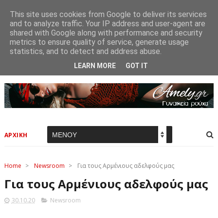
This site uses cookies from Google to deliver its services
and to analyze traffic. Your IP address and user-agent are
shared with Google along with performance and security
metrics to ensure quality of service, generate usage
statistics, and to detect and address abuse.
LEARN MORE
GOT IT
ΑΡΧΙΚΗ
Home
>
Newsroom
>
Για τους Αρμένιους αδελφούς μας
Για τους Αρμένιους αδελφούς μας
30.10.20
Newsroom