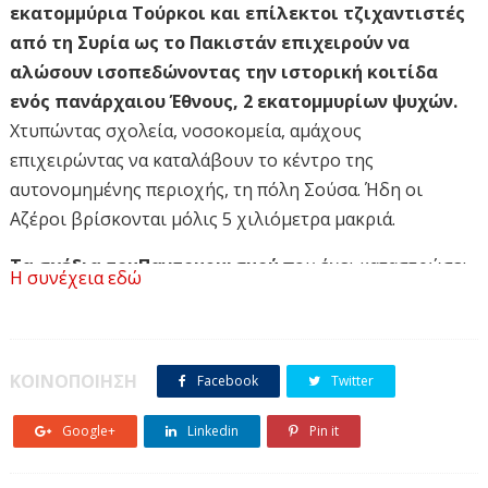
εκατομμύρια Τούρκοι και επίλεκτοι τζιχαντιστές
από τη Συρία ως το Πακιστάν επιχειρούν να
αλώσουν ισοπεδώνοντας την ιστορική κοιτίδα
ενός πανάρχαιου Έθνους, 2 εκατομμυρίων ψυχών.
Χτυπώντας σχολεία, νοσοκομεία, αμάχους
επιχειρώντας να καταλάβουν το κέντρο της
αυτονομημένης περιοχής, τη πόλη Σούσα. Ήδη οι
Αζέροι βρίσκονται μόλις 5 χιλιόμετρα μακριά.
Τα σχέδια του
Παντουρκισμού
που έχει καταστρώσει
Η συνέχεια εδώ
και εφαρμόζει μεθοδικά ο Ερντογάν, ξετυλίγονται
ανεμπόδιστα και στον Καύκασο όπως ακριβώς στη
Θράκη, το Αιγαίο, την Ανατολική Μεσόγειο και την
ΚΟΙΝΟΠΟΙΗΣΗ
Κύπρο. Όποιος Έλληνας δεν αντιλαμβάνεται πώς μας
Facebook
Twitter
ενώνει μία κοινή μοίρα με τους Αρμένιους δεν είναι
Google+
Linkedin
Pin it
απλά αφελής είναι βαθιά ανιστόρητος.