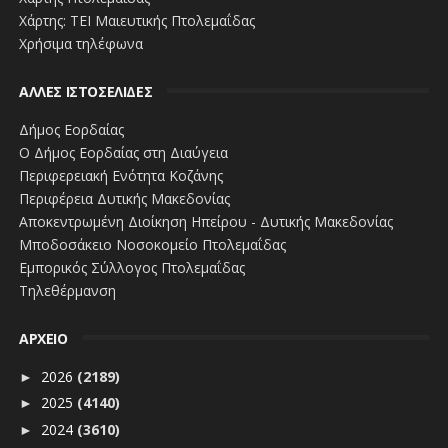
Χάρτης: ΤΕΙ Μαιευτικής Πτολεμαΐδας
Χρήσιμα τηλέφωνα
ΑΛΛΕΣ ΙΣΤΟΣΕΛΙΔΕΣ
Δήμος Εορδαίας
Ο Δήμος Εορδαίας στη Διαύγεια
Περιφερειακή Ενότητα Κοζάνης
Συναγερμός στην ΕΛ.ΑΣ. από τις επιθέσεις στη
Περιφέρεια Δυτικής Μακεδονίας
Γαλλία – Μέτρα σε γαλλικούς στόχους
Αποκεντρωμένη Διοίκηση Ηπείρου - Δυτικής Μακεδονίας
Μποδοσάκειο Νοσοκομείο Πτολεμαΐδας
Εμπορικός Σύλλογος Πτολεμαΐδας
Τηλεθέρμανση
ΑΡΧΕΙΟ
Συμφωνία
2026
(2189)
►
των ηγετών της ΕΕ για τη δίκαιη διανομή του
2025
(4140)
εμβολίου, όταν είναι διαθέσιμο
►
2024
(3610)
►