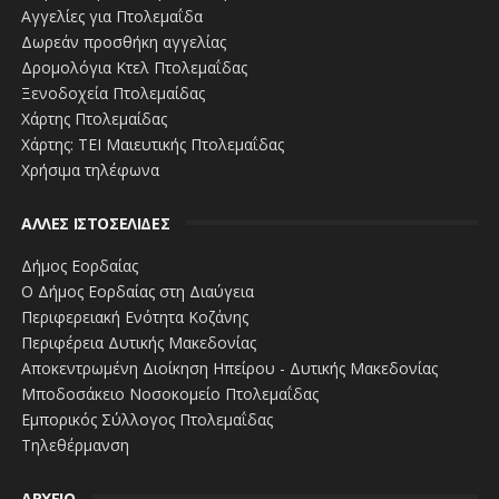
Αγγελίες για Πτολεμαΐδα
Δωρεάν προσθήκη αγγελίας
Δρομολόγια Κτελ Πτολεμαΐδας
Ξενοδοχεία Πτολεμαίδας
Χάρτης Πτολεμαίδας
Χάρτης: ΤΕΙ Μαιευτικής Πτολεμαΐδας
Σοκάρουν
Χρήσιμα τηλέφωνα
οι φωτογραφίες από τις Μυκήνες - Mαύρισε
και η Πύλη των Λεόντων
ΑΛΛΕΣ ΙΣΤΟΣΕΛΙΔΕΣ
Δήμος Εορδαίας
Ο Δήμος Εορδαίας στη Διαύγεια
Περιφερειακή Ενότητα Κοζάνης
Περιφέρεια Δυτικής Μακεδονίας
Αποκεντρωμένη Διοίκηση Ηπείρου - Δυτικής Μακεδονίας
Ο μικρο-
Μποδοσάκειο Νοσοκομείο Πτολεμαΐδας
ιμπεριαλισμός του Ερντογάν: Casus belli ή
Εμπορικός Σύλλογος Πτολεμαΐδας
casus extremus necessitatis
Τηλεθέρμανση
ΑΡΧΕΙΟ