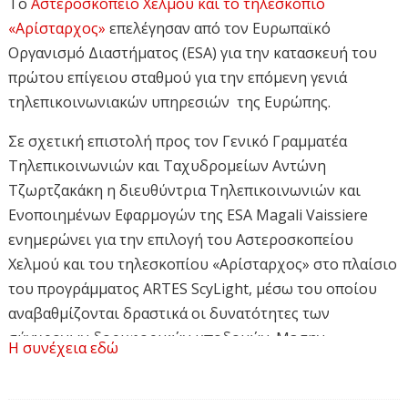
Το
Αστεροσκοπείο Χελμού και το τηλεσκόπιο
«Αρίσταρχος»
επελέγησαν από τον Ευρωπαϊκό
Οργανισμό Διαστήματος (ESA) για την κατασκευή του
πρώτου επίγειου σταθμού για την επόμενη γενιά
τηλεπικοινωνιακών υπηρεσιών της Ευρώπης.
Σε σχετική επιστολή προς τον Γενικό Γραμματέα
Τηλεπικοινωνιών και Ταχυδρομείων Αντώνη
Τζωρτζακάκη η διευθύντρια Τηλεπικοινωνιών και
Ενοποιημένων Εφαρμογών της ESA Magali Vaissiere
ενημερώνει για την επιλογή του Αστεροσκοπείου
Χελμού και του τηλεσκοπίου «Αρίσταρχος» στο πλαίσιο
του προγράμματος ARTES ScyLight, μέσω του οποίου
αναβαθμίζονται δραστικά οι δυνατότητες των
σύγχρονων δορυφορικών υποδομών. Με την
Η συνέχεια εδώ
ολοκλήρωση των σχετικών εργασιών, το
Αστεροσκοπείο Χελμού θα αποτελέσει κομβικό