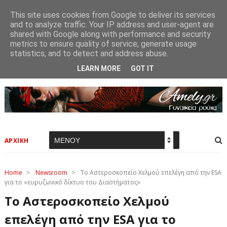
This site uses cookies from Google to deliver its services
and to analyze traffic. Your IP address and user-agent are
shared with Google along with performance and security
metrics to ensure quality of service, generate usage
statistics, and to detect and address abuse.
LEARN MORE
GOT IT
ΑΡΧΙΚΗ
Home
>
Newsroom
>
Το Αστεροσκοπείο Χελμού επελέγη από την ESA
για το «ευρυζωνικό δίκτυο του Διαστήματος»
Το Αστεροσκοπείο Χελμού
επελέγη από την ESA για το