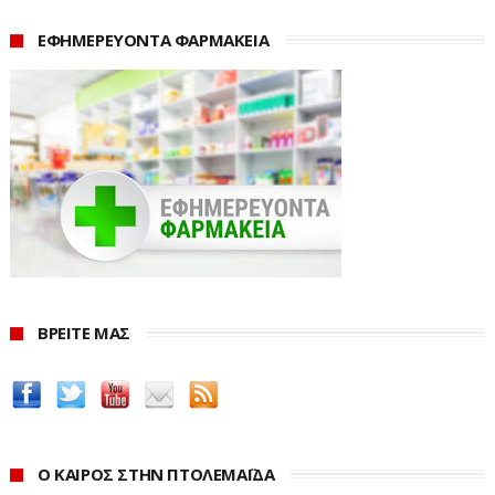
ΕΦΗΜΕΡΕΥΟΝΤΑ ΦΑΡΜΑΚΕΙΑ
·
Κάλυψη απομακρυσμένων περιοχών με
υπηρεσίες τηλεπικοινωνιών υψηλών
ταχυτήτων
·
Χειρισμός από απόσταση εξοπλισμού που
βρίσκεται σε σημεία όπου δεν προσφέρεται
κάλυψη από τα επίγεια δίκτυα.
Η κατασκευή στην Ελλάδα του πρώτου επίγειου
σταθμού του ARTES Scylight δημιουργεί νέες
ΒΡΕΙΤΕ ΜΑΣ
δυνατότητες για το επιστημονικό δυναμικό της χώρας.
Εκτιμάται ότι μπορεί να προσελκύσει το ενδιαφέρον για
επενδύσεις τόσο από ελληνικές όσο και από ξένες
εταιρείες που δραστηριοποιούνται στον τομέα των
τηλεπικοινωνιών.
Ο ΚΑΙΡΟΣ ΣΤΗΝ ΠΤΟΛΕΜΑΪΔΑ