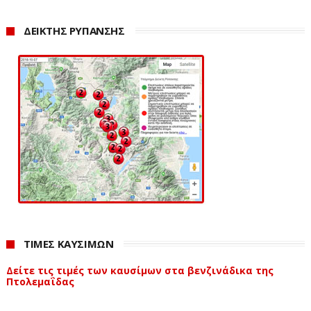
ασφαλείς, κρυπτογραφημένες επικοινωνίες στην
Ευρωπαϊκή Ένωση και περιλαμβάνει τόσο επίγεια όσο
ΔΕΙΚΤΗΣ ΡΥΠΑΝΣΗΣ
και δορυφορικά συστήματα.
«
Fibre in the sky
»
Οι νέες τεχνολογίες επικοινωνίας μεταξύ δορυφόρων
και επίγειων σταθμών αντικαθιστούν τα ραδιοκύματα
με συστήματα λέιζερ και είναι ευρύτερα γνωστές ως
“fibre in the sky”. Πρόκειται για μία καινοτομική
τεχνολογία που αλλάζει ριζικά τις δορυφορικές
επικοινωνίες όπως τις γνωρίζουμε, θέτοντας τις βάσεις
για την ενοποίηση των δορυφορικών δικτύων με τα
σύγχρονα δίκτυα υπερυψηλών ταχυτήτων.
ΤΙΜΕΣ ΚΑΥΣΙΜΩΝ
Το Αστεροσκοπείο Χελμού
Δείτε τις τιμές των καυσίμων στα βενζινάδικα της
Πτολεμαΐδας
Το Αστεροσκοπείο Χελμού βρίσκεται σε υψόμετρο
2.340 μ., σε απόσταση 240 χλμ. από την Αθήνα.