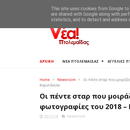
ΑΡΧΙΚΗ
ΑΓΓΕΛΙΕΣ ΠΤΟΛΕΜΑΪΔΑΣ
ΚΑΙΡΟΣ ΠΤΟ
This site uses cookies from Google to d
are shared with Google along with perf
statistics, and to detect and address 
ΑΡΧΙΚΗ
ΝΕΑ ΠΤΟΛΕΜΑΪΔΑΣ
ΑΓΓΕΛΙΕΣ 
Home
>
Newsroom
>
Οι πέντε σταρ που μοιράζον
Καρντάσιαν
Οι πέντε σταρ που μοιρά
φωτογραφίες του 2018 – 
30.12.18
Newsroom