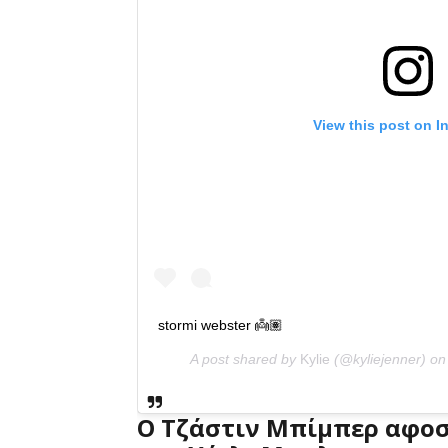
View this post on I
stormi webster 👼🏽
A post shared by
Kylie
(@kyliejenner) o
Ο Τζάστιν Μπίμπερ αφοσ