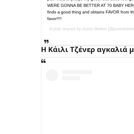
WERE GONNA BE BETTER AT 70 BABY HERE W
finds a good thing and obtains FAVOR from the
favor!!!!
A post shared by
Justin Bieber
(@justinbiebe
Η Κάιλι Τζένερ αγκαλιά μ