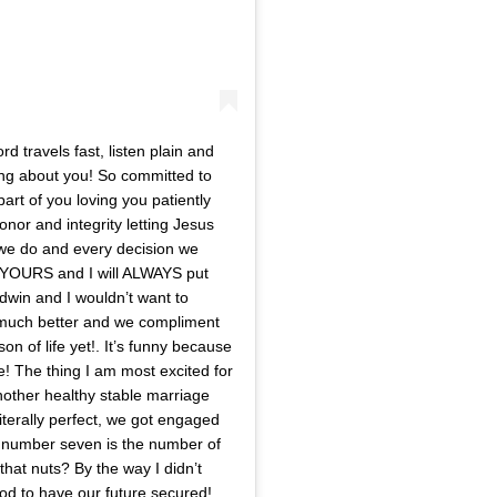
d travels fast, listen plain and
ing about you! So committed to
art of you loving you patiently
onor and integrity letting Jesus
g we do and every decision we
OURS and I will ALWAYS put
aldwin and I wouldn’t want to
 much better and we compliment
on of life yet!. It’s funny because
 The thing I am most excited for
 another healthy stable marriage
literally perfect, we got engaged
e number seven is the number of
 that nuts? By the way I didn’t
d to have our future secured!