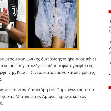
Η
σ
δ
Η
υ
σ
ου μέσου κοινωνικής δικτύωσης ανήκουν σε πέντε
Η
α να μην συγκαταλέγεται κάποια φωτογραφία της
μ
ρφή της, Κάιλι Τζένερ, κατάφερε να κατακτήσει τις
Ε
ς.
agram,
συνταντάμε ακόμη τον Πορτογάλο άσο του
Τζάστιν Μπίμπερ, την Αριάνα Γκράντε και τον
υ.