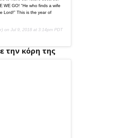
E GO! “He who finds a wife
 Lord!” This is the year of
r) on
Jul 9, 2018 at 3:14pm PDT
ε την κόρη της