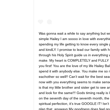
Was gonna wait a while to say anything but wor
simple Hailey I am soooo in love with everyth
spending my life getting to know every single p
and kindLY. I promise to lead our family with h
through his Holy Spirit guide us in everythin
make. My heart is COMPLETELY and FULLY Y
you first! You are the love of my life Hailey B
spend it with anybody else. You make me so
eachother so well!! Can’t wait for the best seas
now with you everything seems to make sense!
is that my little brother and sister get to see
and look for the same!!! Gods timing really is 
on the seventh day of the seventh month, th
spiritual perfection, it’s true GOOGLE IT! Isn’t
plan that, anyways My goodness does feel goo