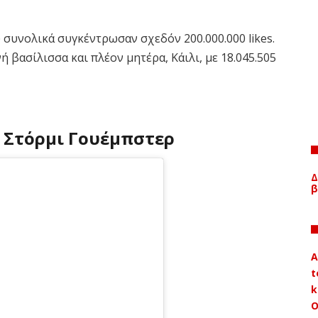
υ συνολικά συγκέντρωσαν σχεδόν 200.000.000
likes.
ή βασίλισσα και πλέον μητέρα, Κάιλι, με 18.045.505
, Στόρμι Γουέμπστερ
Δ
β
A
t
k
Ο