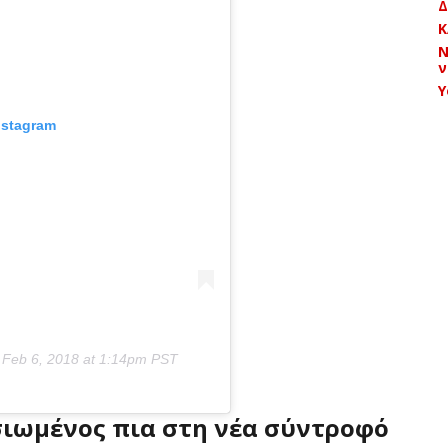
Δ
Κ
Ν
ν
Y
nstagram
n
Feb 6, 2018 at 1:14pm PST
ιωμένος πια στη νέα σύντροφό