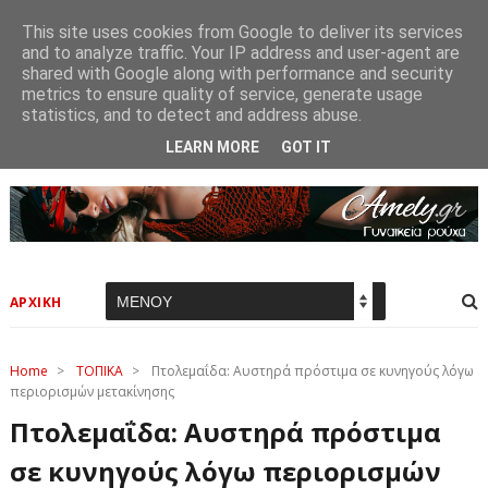
This site uses cookies from Google to deliver its services
and to analyze traffic. Your IP address and user-agent are
shared with Google along with performance and security
metrics to ensure quality of service, generate usage
statistics, and to detect and address abuse.
LEARN MORE
GOT IT
ΑΡΧΙΚΗ
Home
>
ΤΟΠΙΚΑ
>
Πτολεμαΐδα: Αυστηρά πρόστιμα σε κυνηγούς λόγω
περιορισμών μετακίνησης
Πτολεμαΐδα: Αυστηρά πρόστιμα
σε κυνηγούς λόγω περιορισμών