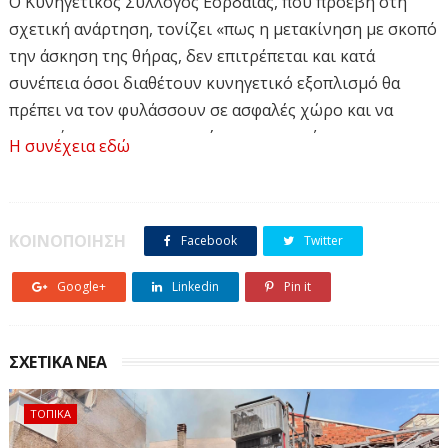
Ο Κυνηγετικός Σύλλογος Εορδαίας, που προέβη στη
σχετική ανάρτηση, τονίζει «πως η μετακίνηση με σκοπό
την άσκηση της θήρας, δεν επιτρέπεται και κατά
συνέπεια όσοι διαθέτουν κυνηγετικό εξοπλισμό θα
πρέπει να τον φυλάσσουν σε ασφαλές χώρο και να
αποφεύγουν να τον μεταφέρουν στα οχήματα τους».
Η συνέχεια εδώ
Υπενθυμίζουμε ότι το κυνήγι έχει απαγορευθεί από τις
7 Νοεμβρίου
ΕΡΤ ΚΟΖΑΝΗΣ- ΣΥΝΤΑΞΗ: Μαίρη Κεσκιλίδου
ΚΟΙΝΟΠΟΙΗΣΗ
Facebook
Twitter
Google+
Linkedin
Pin it
www.ert.gr
ΣΧΕΤΙΚΑ ΝΕΑ
ΤΟΠΙΚΑ