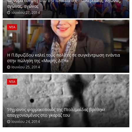
Μήνυμα εστάλη από την πλατεία της Πτολεμαΐδας: Αγώνας,
αγώνας, αγώνας
Ιουνίου 27, 2014
ΝΈΑ
Η Π.Βρυζίδου καλεί τους πολίτες σε συγκέντρωση ενάντια
στην πώληση της «Μικρής ΔΕΗ»
Ιουνίου 25, 2014
ΝΈΑ
59χρονος φαρμακοποιός της Πτολεμαίδας βρέθηκε
απαγχονισμένος στο γκαράζ του
Ιουνίου 24, 2014