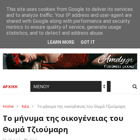
This site uses cookies from Google to deliver its services
and to analyze traffic. Your IP address and user-agent are
shared with Google along with performance and security
metrics to ensure quality of service, generate usage
statistics, and to detect and address abuse.
LEARN MORE
GOT IT
ΑΡΧΙΚΗ
Home
>
Νέα
>
Το μήνυμα της οικογένειας του Θωμά Τζιούμαρη
Το μήνυμα της οικογένειας του
Θωμά Τζιούμαρη
26.2.14
Νέα