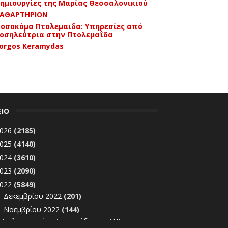
ημιουργίες της Μαρίας Θεσσαλονικιού
ΑΘΑΡΤΗΡΙΟΝ
οσοκόμα Πτολεμαιδα: Υπηρεσίες από
οσηλεύτρια στην Πτολεμαΐδα
orgos Keramydas
ΕΙΟ
026
(2185)
025
(4140)
024
(3610)
023
(2090)
022
(5849)
Δεκεμβρίου 2022
(201)
►
Νοεμβρίου 2022
(144)
▼
Σε λειτουργία η 5η μονάδα του ΑΗΣ