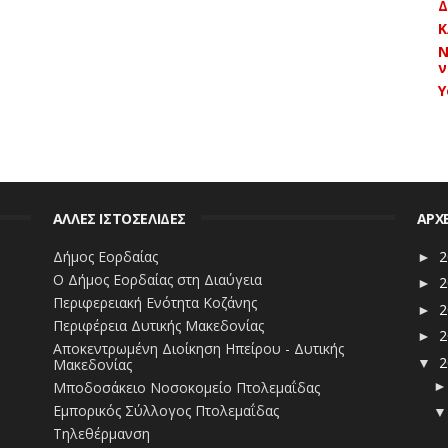
Δ
Κ
Ν
ν
Y
ΑΛΛΕΣ ΙΣΤΟΣΕΛΙΔΕΣ
ΑΡΧ
Δήμος Εορδαίας
2
►
Ο Δήμος Εορδαίας στη Διαύγεια
2
►
Περιφερειακή Ενότητα Κοζάνης
2
►
Περιφέρεια Δυτικής Μακεδονίας
2
►
Αποκεντρωμένη Διοίκηση Ηπείρου - Δυτικής
2
Μακεδονίας
▼
Μποδοσάκειο Νοσοκομείο Πτολεμαΐδας
Εμπορικός Σύλλογος Πτολεμαΐδας
Τηλεθέρμανση