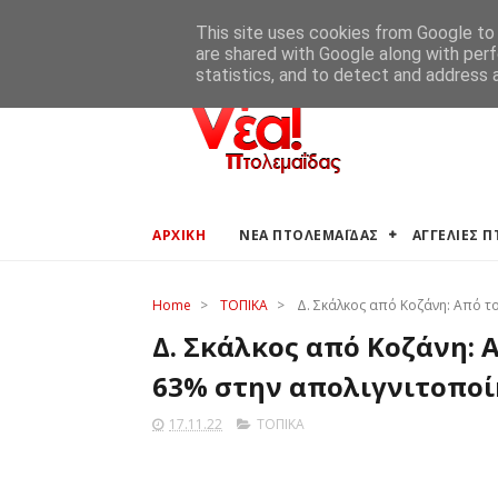
ΑΡΧΙΚΗ
ΑΓΓΕΛΙΕΣ ΠΤΟΛΕΜΑΪΔΑΣ
ΚΑΙΡΟΣ ΠΤΟ
This site uses cookies from Google to d
are shared with Google along with perf
statistics, and to detect and address 
ΑΡΧΙΚΗ
ΝΕΑ ΠΤΟΛΕΜΑΪΔΑΣ
ΑΓΓΕΛΙΕΣ 
Home
>
ΤΟΠΙΚΑ
>
Δ. Σκάλκος από Κοζάνη: Από το
Δ. Σκάλκος από Κοζάνη: Α
63% στην απολιγνιτοπο
17.11.22
ΤΟΠΙΚΑ