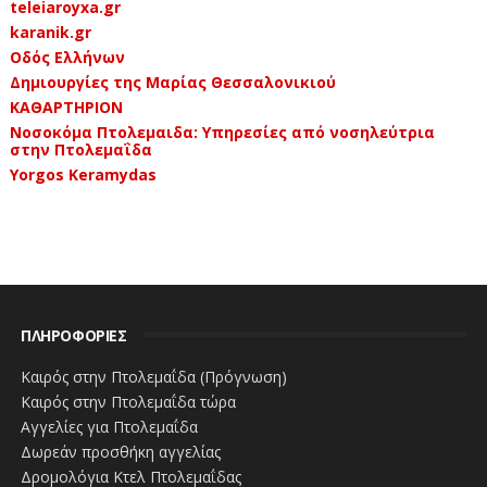
teleiaroyxa.gr
karanik.gr
Οδός Ελλήνων
Δημιουργίες της Μαρίας Θεσσαλονικιού
ΚΑΘΑΡΤΗΡΙΟΝ
Νοσοκόμα Πτολεμαιδα: Υπηρεσίες από νοσηλεύτρια
στην Πτολεμαΐδα
Yorgos Keramydas
ΠΛΗΡΟΦΟΡΙΕΣ
Καιρός στην Πτολεμαΐδα (Πρόγνωση)
Καιρός στην Πτολεμαΐδα τώρα
Αγγελίες για Πτολεμαΐδα
Δωρεάν προσθήκη αγγελίας
Δρομολόγια Κτελ Πτολεμαΐδας