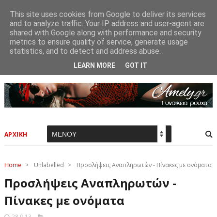
This site uses cookies from Google to deliver its services
and to analyze traffic. Your IP address and user-agent are
shared with Google along with performance and security
metrics to ensure quality of service, generate usage
statistics, and to detect and address abuse.
LEARN MORE
GOT IT
ΑΡΧΙΚΗ
Home
>
Unlabelled
>
Προσλήψεις Αναπληρωτών - Πίνακες με ονόματα
Προσλήψεις Αναπληρωτών -
Πίνακες με ονόματα
28.9.13