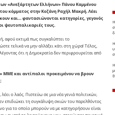
των «Ανεξάρτητων Ελλήνων» Πάνου Καμμένου
του κόμματος στην Κοζάνη Ραχήλ Μακρή. Λέει
σκουν και… φαντασιώνονται κατηγορίες, γεγονός
Η
 οι ψευτοπαλικαριές τους.
σ
δ
κή, αφού εκτιμά πως συγκαλύπτει το
Η
στε τελικά να μην αλλάξει κάτι στη χώρα! Τέλος,
υ
 λέγοντας ότι η Δημοκρατία δεν περιφρουρείται από
σ
Η
μ
ι» ΜΜΕ και αντίπαλοι προκειμένου να βρουν
Ε
;
λέει ο λαός. Πιστεύω σε μια νέα γενιά πολιτικών,
εν επιδιώκει τη συγκάλυψη σκιών του παρελθόντος
νο για το οποίο μπορούν να με κατηγορήσουν είναι