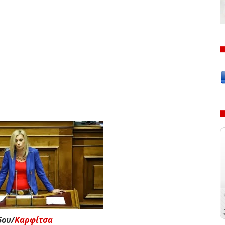
δου/
Καρφίτσα