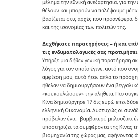
μέλημα την εθνική ανεξαρτησία, για τη
θέλουν και μπορούν να παλέψουμε μέσω 
βασίζεται στις αρχές που προανέφερα, δ
και της ισονομίας των πολιτών της.
Δεχθήκατε παρατηρήσεις – ή και επίθ
τις ενδυματολογικές σας προτιμήσεις
Υπήρξε μια δήθεν γενική παρατήρηση ακ
λόγος για τον οποίο έγινε, αυτό που ονο
αμφίεση μου, αυτό ήταν απλά το πρόσχημ
ήθελαν να δημιουργήσουν ένα βεγγαλικό
«κουκουλώσουν» την αλήθεια. Πιο συγκε
Κίνα δημιούργησε 17 δις ευρώ επενδύσε
ελληνική Οικονομία. Δυστυχώς οι συνάδ
πρόβαλαν ένα… βαμβακερό μπλουζάκι έν
υποστηρίζει τα συμφέροντα της Κίνας τ
βιομηχανία της χώρας μας, αφήνοντας ά