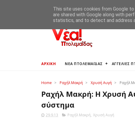
ΑΡΧΙΚΗ
ΑΓΓΕΛΙΕΣ ΠΤΟΛΕΜΑΪΔΑΣ
ΚΑΙΡΟΣ ΠΤΟ
This site uses cookies from Google to d
are shared with Google along with perf
statistics, and to detect and address 
ΑΡΧΙΚΗ
ΝΕΑ ΠΤΟΛΕΜΑΪΔΑΣ
ΑΓΓΕΛΙΕΣ 
Home
>
Ραχήλ Μακρή
>
Χρυσή Αυγή
>
Ραχήλ Μ
Ραχήλ Μακρή: Η Χρυσή Α
σύστημα
29.9.13
Ραχήλ Μακρή
,
Χρυσή Αυγή