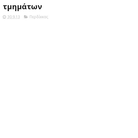
τμημάτων
30.9.13
Περδίκκας