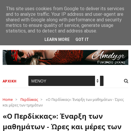
This site uses cookies from Google to deliver its services
and to analyze traffic. Your IP address and user-agent are
shared with Google along with performance and security
metrics to ensure quality of service, generate usage
statistics, and to detect and address abuse.
LEARN MORE
GOT IT
ΑΡΧΙΚΗ
Home
>
Περδίκκας
>
«Ο Περδίκκας»: Έναρξη των μαθημάτων - Ώρες
και μέρες των τμημάτων
«Ο Περδίκκας»: Έναρξη των
μαθημάτων - Ώρες και μέρες των