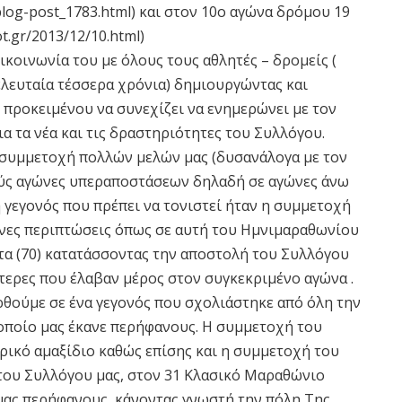
blog-post_1783.html) και στον 10ο αγώνα δρόμου 19
t.gr/2013/12/10.html)
ικοινωνία του με όλους τους αθλητές – δρομείς (
ελευταία τέσσερα χρόνια) δημιουργώντας και
r προκειμένου να συνεχίζει να ενημερώνει με τον
α τα νέα και τις δραστηριότητες του Συλλόγου.
η συμμετοχή πολλών μελών μας (δυσανάλογα με τον
ούς αγώνες υπεραποστάσεων δηλαδή σε αγώνες άνω
η γεγονός που πρέπει να τονιστεί ήταν η συμμετοχή
ένες περιπτώσεις όπως σε αυτή του Ημνιμαραθωνίου
τα (70) κατατάσσοντας την αποστολή του Συλλόγου
στερες που έλαβαν μέρος στον συγκεκριμένο αγώνα .
θούμε σε ένα γεγονός που σχολιάστηκε από όλη την
οποίο μας έκανε περήφανους. Η συμμετοχή του
ηρικό αμαξίδιο καθώς επίσης και η συμμετοχή του
ου Συλλόγου μας, στον 31 Κλασικό Μαραθώνιο
μας περήφανους, κάνοντας γνωστή την πόλη Της