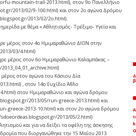
corfu-mountain-trail-2013.html), στον 9ο Πανελλήνιο
pot.gr/2013/02/9-100.html) και στον 2ο αγώνα Δρόμου
logspot.gr/2013/02/2o.html).
ημερίδα με θέμα « Αθλητισμός- Τρέξιμο- Υγεία και
ήρε μέρος στον 4ο Ημιμαραθώνιο ΔΙΟΝ στην
/2013/03/4.html)
ήρε μέρος στον 6ο Ημιμαραθώνιο Καλαμπάκας –
/2013_04_01_archive.html)
 μέρος στον αγώνα του Κάσιου Δία
Δ
β
2013.html) , στον 14ο Ευχίδιο Άθλο
/14.html) στον Ημιμαραθώνιο και αγώνα δρόμου
blogspot.gr/2013/05/run-greece-2013.html) και
/run-greece-2013-10.html) και στον 2ο αγώνα δρόμου
A
/sdoeordeas.blogspot.gr/2013/05/2.html)
t
k
ητισμού και για να δείξει τα οφέλη της άσκησης
Ο
δρομία που διοργανώθηκε την 15 Μαΐου 2013.