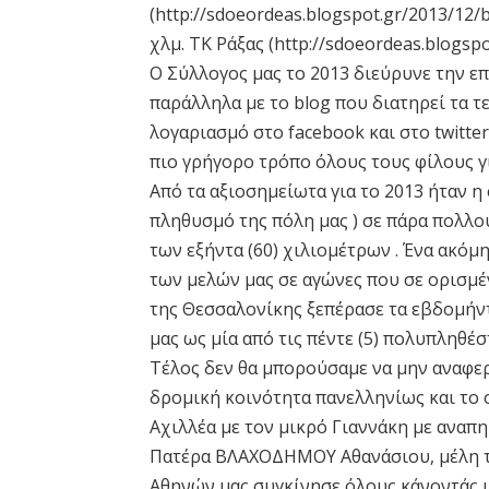
(http://sdoeordeas.blogspot.gr/2013/12/
χλμ. ΤΚ Ράξας (http://sdoeordeas.blogspo
Ο Σύλλογος μας το 2013 διεύρυνε την επ
παράλληλα με το blog που διατηρεί τα τ
λογαριασμό στο facebook και στο twitte
πιο γρήγορο τρόπο όλους τους φίλους γι
Από τα αξιοσημείωτα για το 2013 ήταν 
πληθυσμό της πόλη μας ) σε πάρα πολλ
των εξήντα (60) χιλιομέτρων . Ένα ακόμ
των μελών μας σε αγώνες που σε ορισμ
της Θεσσαλονίκης ξεπέρασε τα εβδομήν
μας ως μία από τις πέντε (5) πολυπληθέ
Τέλος δεν θα μπορούσαμε να μην αναφερ
δρομική κοινότητα πανελληνίως και το 
Αχιλλέα με τον μικρό Γιαννάκη με αναπ
Πατέρα ΒΛΑΧΟΔΗΜΟΥ Αθανάσιου, μέλη τ
Αθηνών μας συγκίνησε όλους κάνοντάς 