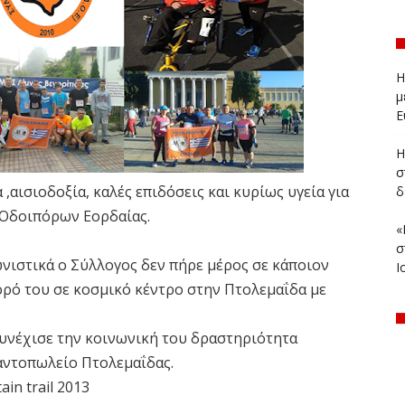
Η
μ
Ε
Η
σ
,αισιοδοξία, καλές επιδόσεις και κυρίως υγεία για
δ
 Οδοιπόρων Εορδαίας.
«
σ
νιστικά ο Σύλλογος δεν πήρε μέρος σε κάποιον
Ι
χορό του σε κοσμικό κέντρο στην Πτολεμαΐδα με
υνέχισε την κοινωνική του δραστηριότητα
αντοπωλείο Πτολεμαΐδας.
in trail 2013