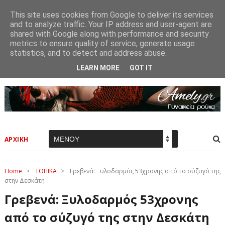
This site uses cookies from Google to deliver its services
and to analyze traffic. Your IP address and user-agent are
shared with Google along with performance and security
metrics to ensure quality of service, generate usage
statistics, and to detect and address abuse.
LEARN MORE
GOT IT
ΑΡΧΙΚΗ
Home
>
ΤΟΠΙΚΑ
>
Γρεβενά: Ξυλοδαρμός 53χρονης από το σύζυγό της
στην Δεσκάτη
Γρεβενά: Ξυλοδαρμός 53χρονης
από το σύζυγό της στην Δεσκάτη