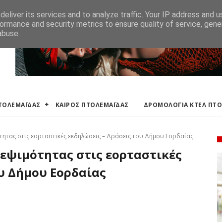
ΛΕΜΑΪΔΑΣ
ΔΡΟΜΟΛΟΓΙΑ ΚΤΕΛ ΠΤΟΛΕΜΑΙΔΑΣ
ΕΦΗΜΕΡΕΥΟΝΤΑ ΦΑΡΜ
eliver its services and to analyze traffic. Your IP address and 
ormance and security metrics to ensure quality of service, gen
abuse.
ΠΤΟΛΕΜΑΪΔΑΣ
ΚΑΙΡΟΣ ΠΤΟΛΕΜΑΪΔΑΣ
ΔΡΟΜΟΛΟΓΙΑ ΚΤΕΛ ΠΤ
τητας στις εορταστικές εκδηλώσεις – Δράσεις του Δήμου Εορδαίας
κεψιμότητας στις εορταστικές
υ Δήμου Εορδαίας