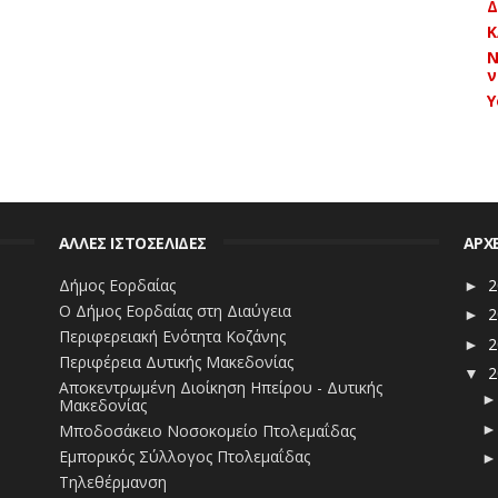
Δ
Κ
Ν
ν
Y
ΑΛΛΕΣ ΙΣΤΟΣΕΛΙΔΕΣ
ΑΡΧ
Δήμος Εορδαίας
2
►
Ο Δήμος Εορδαίας στη Διαύγεια
2
►
Περιφερειακή Ενότητα Κοζάνης
2
►
Περιφέρεια Δυτικής Μακεδονίας
2
▼
Αποκεντρωμένη Διοίκηση Ηπείρου - Δυτικής
Μακεδονίας
Μποδοσάκειο Νοσοκομείο Πτολεμαΐδας
Εμπορικός Σύλλογος Πτολεμαΐδας
Τηλεθέρμανση