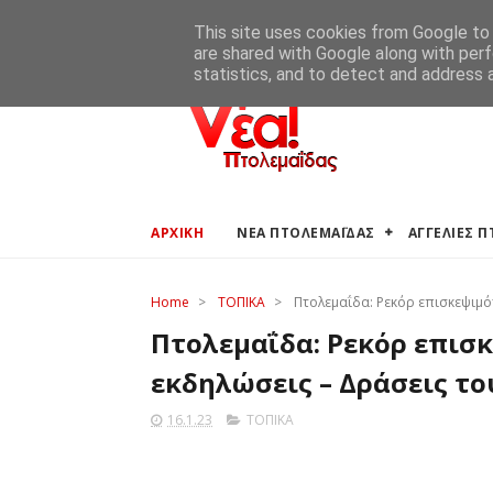
ΑΡΧΙΚΗ
ΑΓΓΕΛΙΕΣ ΠΤΟΛΕΜΑΪΔΑΣ
ΚΑΙΡΟΣ ΠΤΟ
This site uses cookies from Google to d
are shared with Google along with perf
statistics, and to detect and address 
ΑΡΧΙΚΗ
ΝΕΑ ΠΤΟΛΕΜΑΪΔΑΣ
ΑΓΓΕΛΙΕΣ 
Home
>
ΤΟΠΙΚΑ
>
Πτολεμαΐδα: Ρεκόρ επισκεψιμό
Πτολεμαΐδα: Ρεκόρ επισ
εκδηλώσεις – Δράσεις το
16.1.23
ΤΟΠΙΚΑ