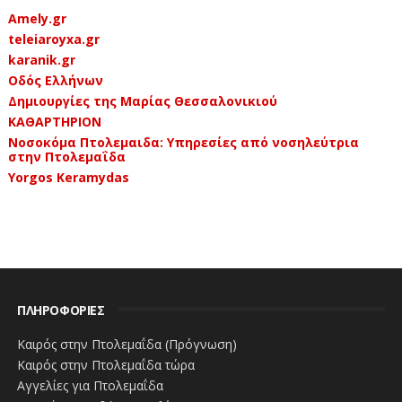
Amely.gr
teleiaroyxa.gr
karanik.gr
Οδός Ελλήνων
Δημιουργίες της Μαρίας Θεσσαλονικιού
ΚΑΘΑΡΤΗΡΙΟΝ
Νοσοκόμα Πτολεμαιδα: Υπηρεσίες από νοσηλεύτρια
στην Πτολεμαΐδα
Yorgos Keramydas
ΠΛΗΡΟΦΟΡΙΕΣ
Καιρός στην Πτολεμαΐδα (Πρόγνωση)
Καιρός στην Πτολεμαΐδα τώρα
Αγγελίες για Πτολεμαΐδα