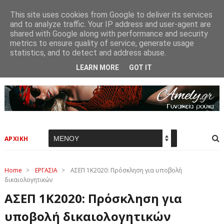
This site uses cookies from Google to deliver its services
and to analyze traffic. Your IP address and user-agent are
shared with Google along with performance and security
metrics to ensure quality of service, generate usage
statistics, and to detect and address abuse.
LEARN MORE
GOT IT
ΑΡΧΙΚΗ
Home
>
ΕΡΓΑΣΙΑ
>
ΑΣΕΠ 1Κ2020: Πρόσκληση για υποβολή
δικαιολογητικών
ΑΣΕΠ 1Κ2020: Πρόσκληση για
υποβολή δικαιολογητικών