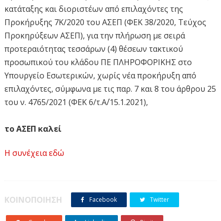
κατάταξης και διοριστέων από επιλαχόντες της
Προκήρυξης 7Κ/2020 του ΑΣΕΠ (ΦΕΚ 38/2020, Τεύχος
Προκηρύξεων ΑΣΕΠ), για την πλήρωση με σειρά
προτεραιότητας τεσσάρων (4) θέσεων τακτικού
προσωπικού του κλάδου ΠΕ ΠΛΗΡΟΦΟΡΙΚΗΣ στο
Υπουργείο Εσωτερικών, χωρίς νέα προκήρυξη από
επιλαχόντες, σύμφωνα με τις παρ. 7 και 8 του άρθρου 25
του ν. 4765/2021 (ΦΕΚ 6/τ.Α΄/15.1.2021),
το ΑΣΕΠ καλεί
Η συνέχεια εδώ
τους υποψήφιους που περιλαμβάνονται στον πίνακα
της παρούσας Ανακοίνωσης, οι οποίοι με βάση τη
συνολική τους βαθμολογία, προηγούνται μεταξύ των
αδιάθετων υποψηφίων σύμφωνα με τα δηλωθέντα στην
ΚΟΙΝΟΠΟΙΗΣΗ
Facebook
Twitter
ηλεκτρονική τους αίτηση στοιχεία, να αποστείλουν με