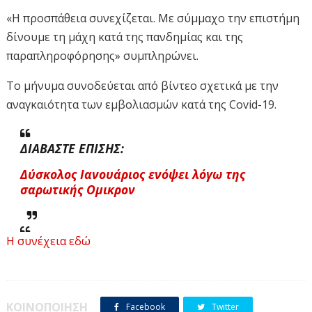
«Η προσπάθεια συνεχίζεται. Με σύμμαχο την επιστήμη
δίνουμε τη μάχη κατά της πανδημίας και της
παραπληροφόρησης» συμπληρώνει.
Το μήνυμα συνοδεύεται από βίντεο σχετικά με την
αναγκαιότητα των εμβολιασμών κατά της
Covid-19.
ΔΙΑΒΑΣΤΕ ΕΠΙΣΗΣ:
Δύσκολος Ιανουάριος ενόψει λόγω της
σαρωτικής Ομικρον
Η συνέχεια εδώ
7 στους 10 Έλληνες έχουν κάνει τουλάχιστον την α΄ δόση
του εμβολίου. Ενώ οι συμπολίτες μας άνω των 60 ετών,
έκλεισαν πάνω από 170.000 νέα ραντεβού τον τελευταίο
μήνα.
ΚΟΙΝΟΠΟΙΗΣΗ
Facebook
Twitter