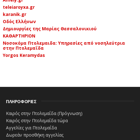
teleiaroyxa.gr
karanik.gr
Οδός Ελλήνων
Δημιουργίες της Μαρίας Θεσσαλονικιού
ΚΑΘΑΡΤΗΡΙΟΝ
Νοσοκόμα Πτολεμαιδα: Υπηρεσίες από νοσηλεύτρια
στην Πτολεμαΐδα
Yorgos Keramydas
ΠΛΗΡΟΦΟΡΙΕΣ
Καιρός στην Πτολεμαΐδα (Πρόγνωση)
Καιρός στην Πτολεμαΐδα τώρα
Αγγελίες για Πτολεμαΐδα
Δωρεάν προσθήκη αγγελίας