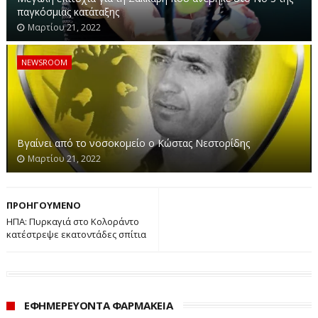
στη θάλασσα
παγκόσμιας κατάταξης
Μαρτίου 21, 2022
NEWSROOM
Βγαίνει από το νοσοκομείο ο Κώστας Νεστορίδης
Μαρτίου 21, 2022
Αυστραλία: Σχέδιο για lockdown στις γάτες
ΠΡΟΗΓΟΥΜΕΝΟ
ΗΠΑ: Πυρκαγιά στο Κολοράντο
κατέστρεψε εκατοντάδες σπίτια
ΕΦΗΜΕΡΕΥΟΝΤΑ ΦΑΡΜΑΚΕΙΑ