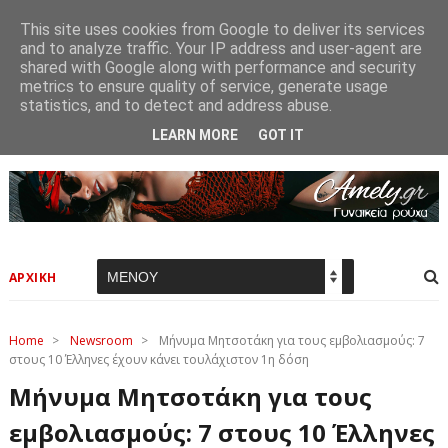
This site uses cookies from Google to deliver its services
and to analyze traffic. Your IP address and user-agent are
shared with Google along with performance and security
metrics to ensure quality of service, generate usage
statistics, and to detect and address abuse.
LEARN MORE
GOT IT
ΑΡΧΙΚΗ
Home
>
Newsroom
>
Μήνυμα Μητσοτάκη για τους εμβολιασμούς: 7
στους 10 Έλληνες έχουν κάνει τουλάχιστον 1η δόση
Μήνυμα Μητσοτάκη για τους
εμβολιασμούς: 7 στους 10 Έλληνες