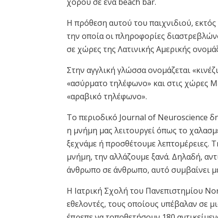
χορού σε ένα beach bar.
Η πρόθεση αυτού του παιχνιδιού, εκτός 
την οποία οι πληροφορίες διαστρεβλώνον
σε χώρες της Λατινικής Αμερικής ονομά
Στην αγγλική γλώσσα ονομάζεται «κινέζι
«ασύρματο τηλέφωνο» και στις χώρες Ma
«αραβικό τηλέφωνο».
Το περιοδικό Journal of Neuroscience δ
η μνήμη μας λειτουργεί όπως το χαλασμ
ξεχνάμε ή προσθέτουμε λεπτομέρειες. Τ
μνήμη, την αλλάζουμε ξανά. Δηλαδή, αν
άνθρωπο σε άνθρωπο, αυτό συμβαίνει με
Η Ιατρική Σχολή του Πανεπιστημίου Nor
εθελοντές, τους οποίους υπέβαλαν σε μι
έπρεπε να τοποθετήσουν 180 αντικείμενα