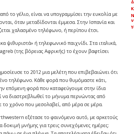
Δ
Κ
από το γέλιο, είναι να υπογραμμίσει την ευκολία με
Ν
ν
ται, όταν μεταδίδονται έμμεσα. Στην Ισπανία και
Y
ζεται χαλασμένο τηλέφωνο, ή περίπου έτσι.
κα ψιθυριστά» ή τηλεφωνικό παιχνίδι. Στα ιταλικά,
greb (της βόρειας Αφρικής) το έχουν βαφτίσει
ημοσίευσε το 2012 μια μελέτη που επιβεβαιώνει ότι
ένο τηλέφωνο. Κάθε φορά που θυμόμαστε κάτι,
ην επόμενη φορά που καταφεύγουμε στην ίδια
τί να διαστρεβλωθεί το μήνυμα περνώντας από
 το χρόνο που μεσολαβεί, από μέρα σε μέρα.
thwestern εξέτασε το φαινόμενο αυτό, με αρκετούς
α δοκιμή μνήμης για τρεις συνεχόμενες ημέρες:
 πάνω σε ένα πλέγμα. Τα αποτελέσματα έδειξαν ότι