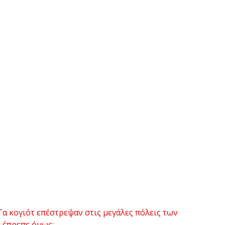
α κογιότ επέστρεψαν στις μεγάλες πόλεις των
α έπρεπε όμως;