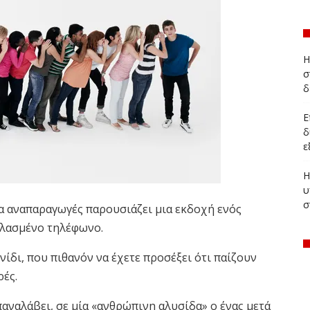
Η
σ
δ
Ε
δ
ε
Η
υ
σ
α αναπαραγωγές παρουσιάζει μια εκδοχή ενός
Χαλασμένο τηλέφωνο.
χνίδι, που πιθανόν να έχετε προσέξει ότι παίζουν
ρές.
ναλάβει, σε μία «ανθρώπινη αλυσίδα» ο ένας μετά