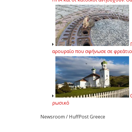
Γ
αρουραίο που σφήνωσε σε φρεάτιο
Ο
ρωσικό
Newsroom / HuffPost Greece