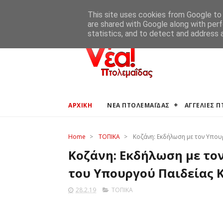
ΑΡΧΙΚΗ
ΑΓΓΕΛΙΕΣ ΠΤΟΛΕΜΑΪΔΑΣ
ΚΑΙΡΟΣ ΠΤΟ
This site uses cookies from Google to d
are shared with Google along with perf
statistics, and to detect and address 
ΑΡΧΙΚΗ
ΝΕΑ ΠΤΟΛΕΜΑΪΔΑΣ
ΑΓΓΕΛΙΕΣ 
Home
>
ΤΟΠΙΚΑ
>
Κοζάνη: Εκδήλωση με τον Υπο
Κοζάνη: Εκδήλωση με το
του Υπουργού Παιδείας 
28.2.19
ΤΟΠΙΚΑ