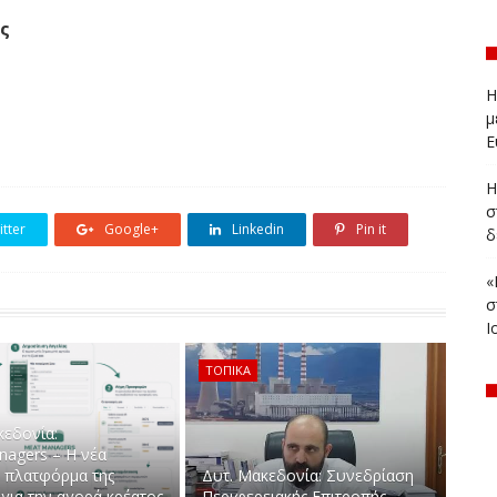
ς
Η
μ
Ε
Η
σ
tter
Google+
Linkedin
Pin it
δ
«
σ
Ι
ΤΟΠΙΚΑ
κεδονία:
agers – H νέα
 πλατφόρμα της
Δυτ. Μακεδονία: Συνεδρίαση
για την αγορά κρέατος
Περιφερειακής Επιτροπής