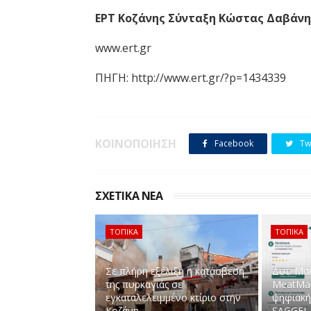
ΕΡΤ Κοζάνης Σύνταξη Κώστας Δαβάνη
www.ert.gr
ΠΗΓΗ: http://www.ert.gr/?p=1434339
ΚΟΙΝΟΠΟΙΗΣΗ
Facebook
Twi
ΣΧΕΤΙΚΑ ΝΕΑ
ΤΟΠΙΚΑ
ΤΟΠΙΚΑ
Σε πλήρη εξέλιξη η κατάσβεση
Δυτ. Μα
της πυρκαγιάς σε
MeatMan
εγκαταλελειμμένο κτίριο στην
ψηφιακή
Κοζάνη
SAGGEL 