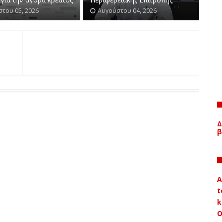
του 05, 2026
Αυγούστου 04, 2026
Δ
β
A
t
k
Ο