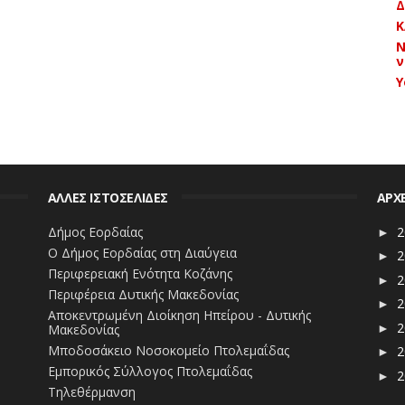
Δ
Κ
Ν
ν
Y
ΑΛΛΕΣ ΙΣΤΟΣΕΛΙΔΕΣ
ΑΡΧ
Δήμος Εορδαίας
2
►
Ο Δήμος Εορδαίας στη Διαύγεια
2
►
Περιφερειακή Ενότητα Κοζάνης
2
►
Περιφέρεια Δυτικής Μακεδονίας
2
►
Αποκεντρωμένη Διοίκηση Ηπείρου - Δυτικής
2
Μακεδονίας
►
Μποδοσάκειο Νοσοκομείο Πτολεμαΐδας
2
►
Εμπορικός Σύλλογος Πτολεμαΐδας
2
►
Τηλεθέρμανση
2
▼