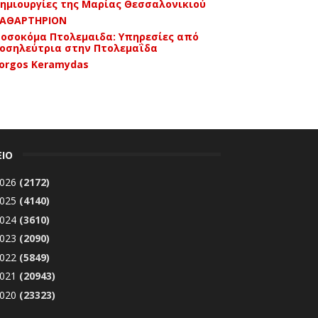
ημιουργίες της Μαρίας Θεσσαλονικιού
ΑΘΑΡΤΗΡΙΟΝ
οσοκόμα Πτολεμαιδα: Υπηρεσίες από
οσηλεύτρια στην Πτολεμαΐδα
orgos Keramydas
ΕΙΟ
026
(2172)
025
(4140)
024
(3610)
023
(2090)
022
(5849)
021
(20943)
020
(23323)
019
(24755)