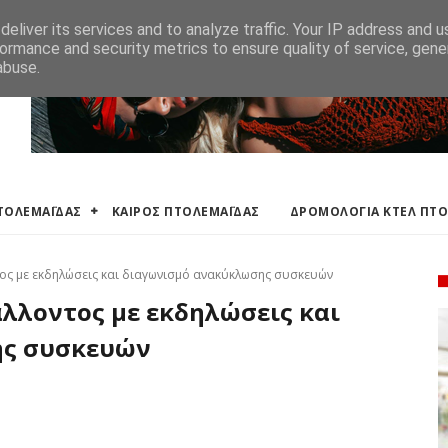
ΛΕΜΑΪΔΑΣ
ΔΡΟΜΟΛΟΓΙΑ ΚΤΕΛ ΠΤΟΛΕΜΑΙΔΑΣ
ΕΦΗΜΕΡΕΥΟΝΤΑ ΦΑΡΜ
eliver its services and to analyze traffic. Your IP address and 
ormance and security metrics to ensure quality of service, gen
abuse.
ΠΤΟΛΕΜΑΪΔΑΣ
ΚΑΙΡΟΣ ΠΤΟΛΕΜΑΪΔΑΣ
ΔΡΟΜΟΛΟΓΙΑ ΚΤΕΛ ΠΤ
ος με εκδηλώσεις και διαγωνισμό ανακύκλωσης συσκευών
λλοντος με εκδηλώσεις και
ης συσκευών