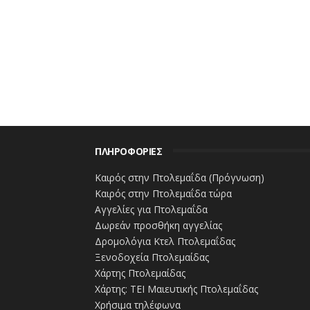
Ρεπορτάζ: Μαίρη Κεσκιλίδου
www.ertnews.gr
ΠΛΗΡΟΦΟΡΙΕΣ
Καιρός στην Πτολεμαΐδα (Πρόγνωση)
Καιρός στην Πτολεμαΐδα τώρα
Αγγελίες για Πτολεμαΐδα
Δωρεάν προσθήκη αγγελίας
Δρομολόγια Κτελ Πτολεμαΐδας
Ξενοδοχεία Πτολεμαίδας
Χάρτης Πτολεμαίδας
Χάρτης: ΤΕΙ Μαιευτικής Πτολεμαΐδας
Χρήσιμα τηλέφωνα