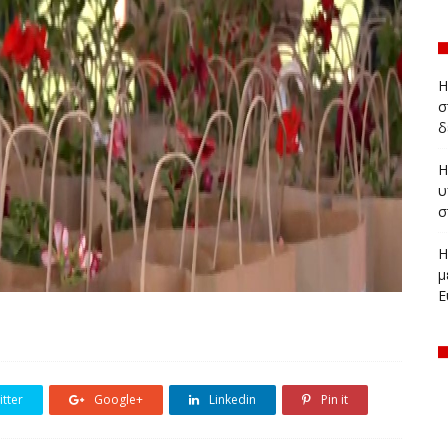
Η
σ
δ
Η
υ
σ
Η
μ
Ε
tter
Google+
Linkedin
Pin it