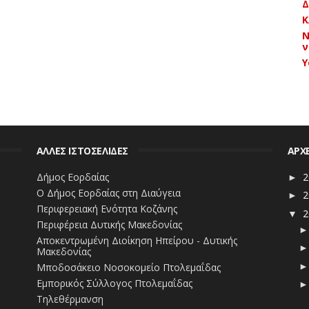
Δ
Κ
Ν
ν
Y
ΑΛΛΕΣ ΙΣΤΟΣΕΛΙΔΕΣ
ΑΡΧ
Δήμος Εορδαίας
2
►
Ο Δήμος Εορδαίας στη Διαύγεια
2
►
Περιφερειακή Ενότητα Κοζάνης
2
▼
Περιφέρεια Δυτικής Μακεδονίας
Αποκεντρωμένη Διοίκηση Ηπείρου - Δυτικής
Μακεδονίας
Μποδοσάκειο Νοσοκομείο Πτολεμαΐδας
Εμπορικός Σύλλογος Πτολεμαΐδας
Τηλεθέρμανση