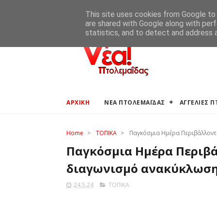
ΑΡΧΙΚΗ
ΑΓΓΕΛΙΕΣ ΠΤΟΛΕΜΑΪΔΑΣ
ΚΑΙΡΟΣ ΠΤΟ
This site uses cookies from Google to d
are shared with Google along with perf
statistics, and to detect and address 
ΑΡΧΙΚΗ
ΝΕΑ ΠΤΟΛΕΜΑΪΔΑΣ
ΑΓΓΕΛΙΕΣ 
Home
>
ΤΟΠΙΚΑ
>
Παγκόσμια Ημέρα Περιβάλλοντ
Παγκόσμια Ημέρα Περιβά
διαγωνισμό ανακύκλωσ
24.5.24
ΤΟΠΙΚΑ