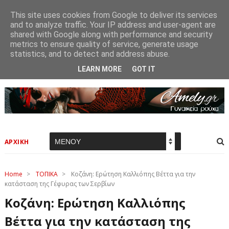
This site uses cookies from Google to deliver its services
and to analyze traffic. Your IP address and user-agent are
shared with Google along with performance and security
metrics to ensure quality of service, generate usage
statistics, and to detect and address abuse.
LEARN MORE
GOT IT
ΑΡΧΙΚΗ
Home
>
ΤΟΠΙΚΑ
>
Kοζάνη: Ερώτηση Καλλιόπης Βέττα για την
κατάσταση της Γέφυρας των Σερβίων
Kοζάνη: Ερώτηση Καλλιόπης
Βέττα για την κατάσταση της