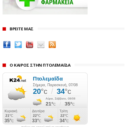
Υπενθμίζεται οτι ο Περιφερειάρχης Δυτικής
Μακεδονίας Γιώργος Κασαπίδης, προχώρησε χθες
Πέμπτη, στο καθολικό κλείσιμο της γέφυρας, ύστερα
ΒΡΕΙΤΕ ΜΑΣ
απο μετρήσεις που δείχνουν διέυρυνση ρωγμών.
www.ertnews.gr
Ο ΚΑΙΡΟΣ ΣΤΗΝ ΠΤΟΛΕΜΑΪΔΑ
πρόγνωση καιρού από το weather.gr