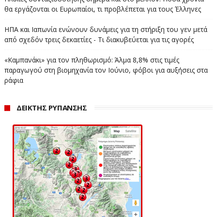
ζωής, της περιουσίας και του φυσικού περιβάλλοντος»
.
θα εργάζονται οι Ευρωπαίοι, τι προβλέπεται για τους Έλληνες
www.ertnews.gr
ΗΠΑ και Ιαπωνία ενώνουν δυνάμεις για τη στήριξη του γεν μετά
από σχεδόν τρεις δεκαετίες - Τι διακυβεύεται για τις αγορές
«Καμπανάκι» για τον πληθωρισμό: Άλμα 8,8% στις τιμές
παραγωγού στη βιομηχανία τον Ιούνιο, φόβοι για αυξήσεις στα
ράφια
ΔΕΙΚΤΗΣ ΡΥΠΑΝΣΗΣ