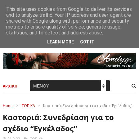
This site uses cookies from Google to deliver its services
and to analyze traffic. Your IP address and user-agent are
shared with Google along with performance and security
metrics to ensure quality of service, generate usage
statistics, and to detect and address abuse.
LEARN MORE
GOT IT
ΑΡΧΙΚΗ
Home
>
ΤΟΠΙΚΑ
>
Καστοριά: Συνεδρίαση για το σχέδιο “Εγκέλαδος”
Καστοριά: Συνεδρίαση για το
σχέδιο “Εγκέλαδος”
31.3.23
ΤΟΠΙΚΑ