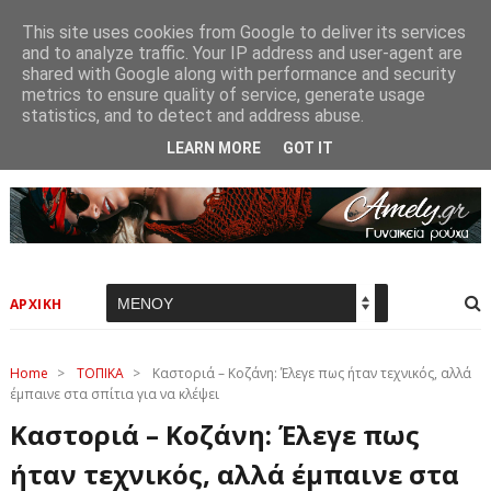
This site uses cookies from Google to deliver its services
and to analyze traffic. Your IP address and user-agent are
shared with Google along with performance and security
metrics to ensure quality of service, generate usage
statistics, and to detect and address abuse.
LEARN MORE
GOT IT
ΑΡΧΙΚΗ
Home
>
ΤΟΠΙΚΑ
>
Καστοριά – Κοζάνη: Έλεγε πως ήταν τεχνικός, αλλά
έμπαινε στα σπίτια για να κλέψει
Καστοριά – Κοζάνη: Έλεγε πως
ήταν τεχνικός, αλλά έμπαινε στα