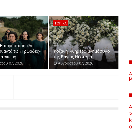
ΥΤΙΚΗ ΜΑΚΕΔΟΝΙΑ
Π.Ε. ΓΡΕΒΕΝΩΝ
Π.Ε. ΚΑ
ΤΟΜΑ
ΑΤΟΜΑ
%
ΑΤΟΜΑ
0
ΤΟΠΙΚΑ
0,00
0
0
0,00
61
0
0,00
25
 Η παράσταση «Άη
0
0,00
0
υναντά τις «Τρωάδες»
Kοζάνη: 40ήμερο μνημόσυνο
ντοκώμη
της Βάγιας Νέστορα
0
0,00
16
του 07, 2026
Αυγούστου 07, 2026
2
6,45
10
Δ
4
7
4,86
24
β
0
21
10,00
58
0
19
2,16
247
072
440
21,24
251
A
623
180
11,09
110
t
143
669
13,01
802
k
2
44
20,75
35
Ο