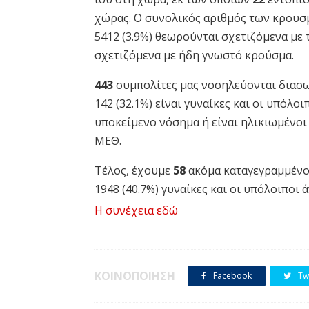
χώρας. Ο συνολικός αριθμός των κρουσ
5412 (3.9%) θεωρούνται σχετιζόμενα με τ
σχετιζόμενα με ήδη γνωστό κρούσμα.
443
συμπολίτες μας νοσηλεύονται διασωλ
142 (32.1%) είναι γυναίκες και οι υπόλο
υποκείμενο νόσημα ή είναι ηλικιωμένοι
ΜΕΘ.
Τέλος, έχουμε
58
ακόμα καταγεγραμμένο
1948 (40.7%) γυναίκες και οι υπόλοιποι
μας ήταν τα 79 έτη και το 95.5% είχε κά
Η συνέχεια εδώ
άνω.
Η εξέλιξη των επιβεβαιωμένων μολύνσε
Μακεδονία,
συνοπτικά από την
έναρξ
ΚΟΙΝΟΠΟΙΗΣΗ
Facebook
Twi
Συνοπτικά οι μολύνσεις του SARS-CO