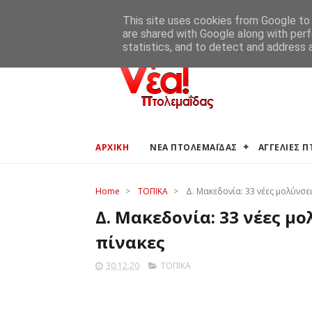
ΑΡΧΙΚΗ
ΑΓΓΕΛΙΕΣ ΠΤΟΛΕΜΑΪΔΑΣ
ΚΑΙΡΟΣ ΠΤΟ
This site uses cookies from Google to d
are shared with Google along with perf
statistics, and to detect and address 
ΑΡΧΙΚΗ
ΝΕΑ ΠΤΟΛΕΜΑΪΔΑΣ
ΑΓΓΕΛΙΕΣ 
Home
>
ΤΟΠΙΚΑ
>
Δ. Μακεδονία: 33 νέες μολύνσε
Δ. Μακεδονία: 33 νέες μ
πίνακες
30.12.20
ΤΟΠΙΚΑ