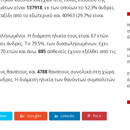
μάτων είναι
137918
, εκ των οποίων το 52.3% άνδρες.
αξίδι από το εξωτερικό και 40963 (29.7%) είναι
Η
σ
ηνωμένοι. Η διάμεση ηλικία τους είναι 67 ετών.
δ
ιποι άνδρες. To 79.5%, των διασωληνωμένων, έχει
Η
 70 ετών και άνω.
885
ασθενείς έχουν εξέλθει από τις
υ
σ
υς θανάτους και
4788
θανάτους συνολικά στη χώρα.
Ε
 άνδρες. Η διάμεση ηλικία των θανόντων συμπολιτών
δ
ε
ποιο υποκείμενο νόσημα ή/και ηλικία 70 ετών και
ων, αλλά και θανάτων από τον κορονοϊό στη Δυτική
η της πανδημίας
, έχει ως εξής:
tter
Google+
Linkedin
Pin it
V 2 στην Περιφέρεια Δ. Μακεδονίας