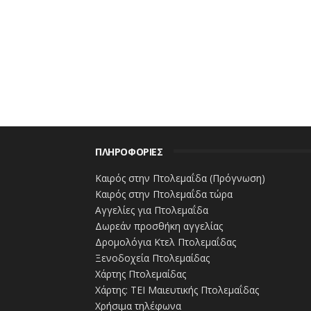
Δείτε αναλυτικά τις
καθημερινές διακυ
Δείκτη Μολύνσεων του SARS-COV 2 αν
πληθυσμού,
τόσο σε Πανελλαδικό επίπ
Μακεδονίας
.
Δυτική Μακεδον
Δυτική Μακεδο
ΠΛΗΡΟΦΟΡΙΕΣ
Δυτική Μα
Καιρός στην Πτολεμαΐδα (Πρόγνωση)
Δυτική Μακεδονία –
Καιρός στην Πτολεμαΐδα τώρα
Αγγελίες για Πτολεμαΐδα
Δυτική Μακεδονία – Ε
Δωρεάν προσθήκη αγγελίας
Δρομολόγια Κτελ Πτολεμαΐδας
ΕΡΤ ΚΟΖΑΝΗΣ – Σύνταξη
Ξενοδοχεία Πτολεμαίδας
Χάρτης Πτολεμαίδας
www.ert.gr
Χάρτης: ΤΕΙ Μαιευτικής Πτολεμαΐδας
Χρήσιμα τηλέφωνα