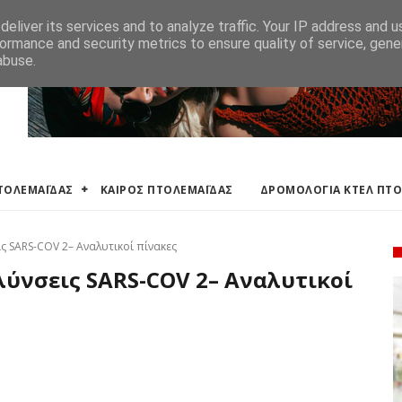
ΛΕΜΑΪΔΑΣ
ΔΡΟΜΟΛΟΓΙΑ ΚΤΕΛ ΠΤΟΛΕΜΑΙΔΑΣ
ΕΦΗΜΕΡΕΥΟΝΤΑ ΦΑΡΜ
eliver its services and to analyze traffic. Your IP address and 
ormance and security metrics to ensure quality of service, gen
abuse.
ΠΤΟΛΕΜΑΪΔΑΣ
ΚΑΙΡΟΣ ΠΤΟΛΕΜΑΪΔΑΣ
ΔΡΟΜΟΛΟΓΙΑ ΚΤΕΛ ΠΤ
ις SARS-COV 2– Αναλυτικοί πίνακες
ολύνσεις SARS-COV 2– Αναλυτικοί