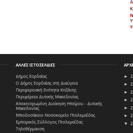
Δ
μάνσεις
των μολύνσεων
, αλλά και τον
Ημερήσιο
Κ
Ν
ά 14ήμερο πλέον σε αναλογία 100.000
ν
εδο όσο και στην
Περιφέρεια Δυτικής
Y
ία – Συνοπτικό Μολύνσεων
νία – Συνοπτικό Θανάτων
ΑΛΛΕΣ ΙΣΤΟΣΕΛΙΔΕΣ
ΑΡΧ
κεδονία – Αναλυτικό
Δήμος Εορδαίας
2
►
 Ημερήσιος Δείκτης Μολύνσεων
Ο Δήμος Εορδαίας στη Διαύγεια
2
►
Περιφερειακή Ενότητα Κοζάνης
2
►
βδομαδιαίες Κατανομές Μολύνσεων
Περιφέρεια Δυτικής Μακεδονίας
2
►
Αποκεντρωμένη Διοίκηση Ηπείρου - Δυτικής
2
Μακεδονίας
►
 και επεξεργασία: Μάκης Νασιάδης
Μποδοσάκειο Νοσοκομείο Πτολεμαΐδας
2
►
Εμπορικός Σύλλογος Πτολεμαΐδας
2
▼
Τηλεθέρμανση