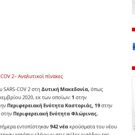
ου SARS-COV 2 στη
Δυτική Μακεδονία,
όπως
κεμβρίου 2020, εκ των οποίων:
1
στην
την
Περιφερειακή Ενότητα Καστοριάς, 19
στην
0
στην
Περιφερειακή Ενότητα
Φλώρινας.
σήμερα εντοπίστηκαν
942 νέα
κρούσματα του νέου
τηκαν κατόπιν ελέγχων στις πύλες εισόδου της