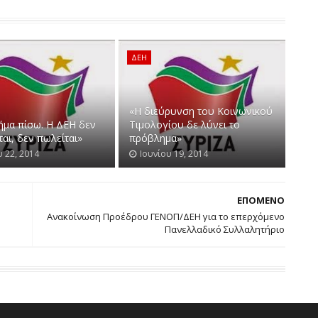
ΔΕΗ
«Η διεύρυνση του Κοινωνικού
ήμα πίσω. Η ΔΕΗ δεν
Τιμολογίου δε λύνει το
ται, δεν πωλείται»
πρόβλημα»
υ 22, 2014
Ιουνίου 19, 2014
ΕΠΟΜΕΝΟ
Ανακοίνωση Προέδρου ΓΕΝΟΠ/ΔΕΗ για το επερχόμενο
Πανελλαδικό Συλλαλητήριο