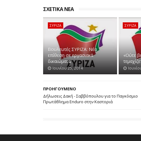
ΣΧΕΤΙΚΑ ΝΕΑ
ΣΥΡΙΖΑ
ΣΥΡΙΖΑ
Βουλευτές ΣΥΡΙΖΑ: Νέα
επίθεση σε εργασιακά
«Ούτε β
δικαιώματα
τεμαχίζε
Ιουνίου 25, 2014
Ιουνίο
ΠΡΟΗΓΟΥΜΕΝΟ
Δήλωσεις Δακή - Σαββόπουλου για το Παγκόσμιο
Πρωτάθλημα Enduro στην Καστοριά