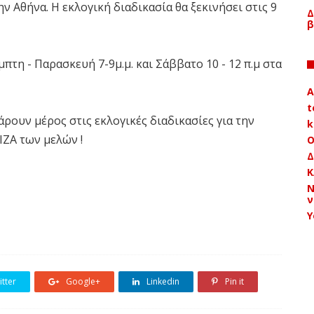
την Αθήνα. Η εκλογική διαδικασία θα ξεκινήσει στις 9
Δ
β
τη - Παρασκευή 7-9μ.μ. και Σάββατο 10 - 12 π.μ στα
A
t
άρουν μέρος στις εκλογικές διαδικασίες για την
k
ΙΖΑ των μελών !
Ο
Δ
Κ
Ν
ν
Y
tter
Google+
Linkedin
Pin it