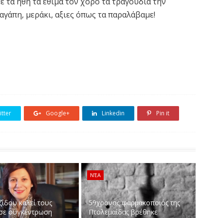
 τα ήθη τα έθιμα τον χορό τα τραγούδια την
αγάπη, μεράκι, αξιες όπως τα παραλάβαμε!
tter
Google+
Linkedin
Pin it
ΝΈΑ
ζίδου καλεί τους
59χρονος φαρμακοποιός της
 σε συγκέντρωση
Πτολεμαίδας βρέθηκε