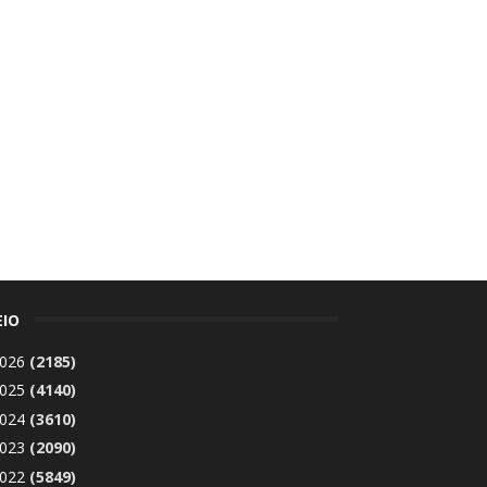
ΕΙΟ
026
(2185)
025
(4140)
024
(3610)
023
(2090)
022
(5849)