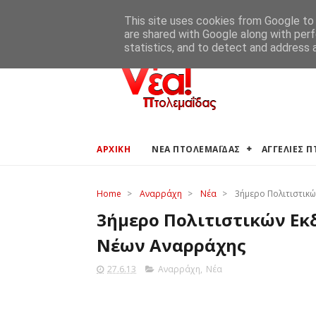
ΑΡΧΙΚΗ
ΑΓΓΕΛΙΕΣ ΠΤΟΛΕΜΑΪΔΑΣ
ΚΑΙΡΟΣ ΠΤΟ
This site uses cookies from Google to d
are shared with Google along with perf
statistics, and to detect and address 
ΑΡΧΙΚΗ
ΝΕΑ ΠΤΟΛΕΜΑΪΔΑΣ
ΑΓΓΕΛΙΕΣ 
Home
>
Αναρράχη
>
Νέα
>
3ήμερο Πολιτιστικ
3ήμερο Πολιτιστικών Εκ
Νέων Αναρράχης
27.6.13
Αναρράχη
,
Νέα