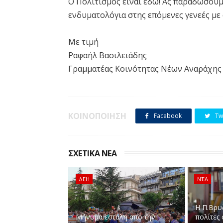
Ο Πολιτισμός είναι εδώ! Ας παραδώσουμε
ενδυματολόγια στης επόμενες γενεές με 
Με τιμή
Ραφαήλ Βασιλειάδης
Γραμματέας Κοινότητας Νέων Αναράχης
ΚΟΙΝΟΠΟΙΗΣΗ
Facebook
Twi
ΣΧΕΤΙΚΑ ΝΕΑ
ΔΕΗ
ΝΈΑ
Η Π.Βρυ
Μήνυμα εστάλη από την
πολίτες