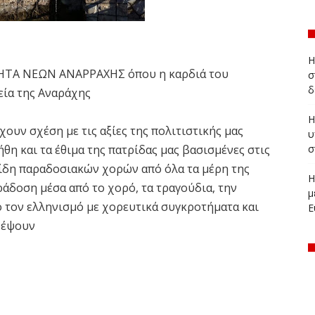
Η
ΤΗΤΑ ΝΕΩΝ ΑΝΑΡΡΑΧΗΣ όπου η καρδιά του
σ
δ
εία της Αναράχης
Η
χουν σχέση με τις αξίες της πολιτιστικής μας
υ
θη και τα έθιμα της πατρίδας μας βασισμένες στις
σ
είδη παραδοσιακών χορών από όλα τα μέρη της
Η
ράδοση μέσα από το χορό, τα τραγούδια, την
μ
ο τον ελληνισμό με χορευτικά συγκροτήματα και
Ε
δέψουν