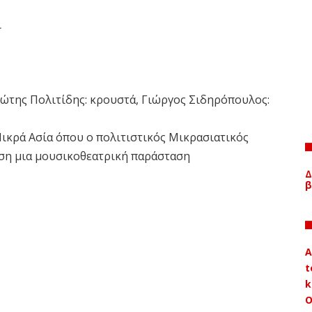
ι
ιώτης Πολιτίδης: κρουστά, Γιώργος Σιδηρόπουλος:
Μικρά Ασία όπου ο πολιτιστικός Μικρασιατικός
ση μια μουσικοθεατρική παράσταση
Δ
β
A
t
k
Ο