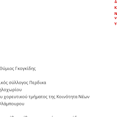
Δ
Κ
Ν
ν
Y
 Θύμιος Γκογκίδης
τικός σύλλογος Περδικα
Μηλοχωρίου
του χορευτικού τμήματος της Κοινότητα Νέων
 Φλάμπουρου