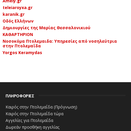
Amely.gr
teleiaroyxa.gr
karanik.gr
Οδός Ελλήνων
Δημιουργίες της Μαρίας Θεσσαλονικιού
ΚΑΘΑΡΤΗΡΙΟΝ
Νοσοκόμα Πτολεμαιδα: Υπηρεσίες από νοσηλεύτρια
στην Πτολεμαΐδα
Yorgos Keramydas
ΠΛΗΡΟΦΟΡΙΕΣ
Καιρός στην Πτολεμαΐδα (Πρόγνωση)
Καιρός στην Πτολεμαΐδα τώρα
Αγγελίες για Πτολεμαΐδα
Δωρεάν προσθήκη αγγελίας