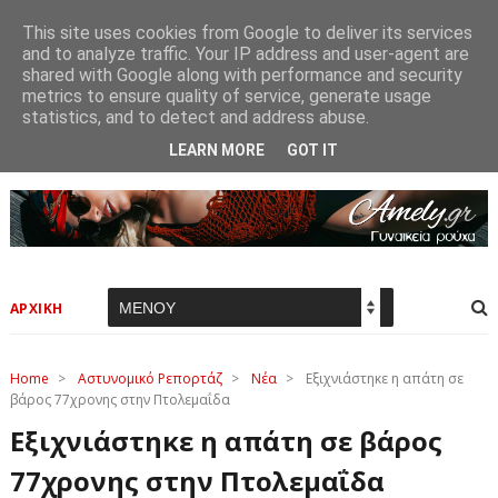
This site uses cookies from Google to deliver its services
and to analyze traffic. Your IP address and user-agent are
shared with Google along with performance and security
metrics to ensure quality of service, generate usage
statistics, and to detect and address abuse.
LEARN MORE
GOT IT
ΑΡΧΙΚΗ
Home
>
Αστυνομικό Ρεπορτάζ
>
Νέα
>
Εξιχνιάστηκε η απάτη σε
βάρος 77χρονης στην Πτολεμαΐδα
Εξιχνιάστηκε η απάτη σε βάρος
77χρονης στην Πτολεμαΐδα