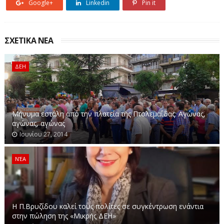
Google+
Linkedin
Pin it
ΣΧΕΤΙΚΑ ΝΕΑ
ΔΕΗ
Μήνυμα εστάλη από την πλατεία της Πτολεμαΐδας: Αγώνας,
αγώνας, αγώνας
Ιουνίου 27, 2014
ΝΈΑ
Η Π.Βρυζίδου καλεί τους πολίτες σε συγκέντρωση ενάντια
στην πώληση της «Μικρής ΔΕΗ»