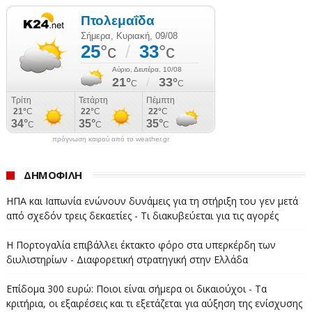
550.000 τρία ή περισσότερα παιδιά. Με άλλα λόγια, το
60,1% των μονογονεϊκών οικογενειών στην Ένωση έχει
ένα παιδί, το 30,9% δύο παιδιά και μόλις το 9% τρία ή
περισσότερα.
Η σύγκριση με τις μεγαλύτερες ευρωπαϊκές οικονομίες
αποτυπώνει ακόμη πιο έντονα τις διαφορές. Η Γαλλία
καταγράφει περίπου 1,48 εκατομμύρια μονογονεϊκά
πρόγνωση καιρού από το weather.gr
νοικοκυριά, η Γερμανία 1,31 εκατομμύρια και η Ιταλία
ΔΗΜΟΦΙΛΗ
περισσότερα από 581.000. Τα μεγέθη αυτά αντανακλούν
όχι μόνο το μεγαλύτερο πληθυσμό των χωρών αυτών,
ΗΠΑ και Ιαπωνία ενώνουν δυνάμεις για τη στήριξη του γεν μετά
αλλά και διαφορετικές κοινωνικές και οικογενειακές
από σχεδόν τρεις δεκαετίες - Τι διακυβεύεται για τις αγορές
δομές.
Η Πορτογαλία επιβάλλει έκτακτο φόρο στα υπερκέρδη των
διυλιστηρίων - Διαφορετική στρατηγική στην Ελλάδα
Ενδιαφέρον παρουσιάζει και η σύνθεση των
μονογονεϊκών νοικοκυριών στην Ευρώπη. Από το
Επίδομα 300 ευρώ: Ποιοι είναι σήμερα οι δικαιούχοι - Τα
σύνολο των 6,1 εκατομμυρίων οικογενειών, περίπου 5
κριτήρια, οι εξαιρέσεις και τι εξετάζεται για αύξηση της ενίσχυσης