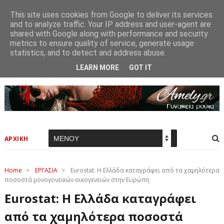
This site uses cookies from Google to deliver its services
and to analyze traffic. Your IP address and user-agent are
shared with Google along with performance and security
metrics to ensure quality of service, generate usage
statistics, and to detect and address abuse.
LEARN MORE
GOT IT
ΑΡΧΙΚΗ
Home
>
ΕΡΓΑΣΙΑ
>
Eurostat: Η Ελλάδα καταγράφει από τα χαμηλότερα
ποσοστά μονογονεϊκών οικογενειών στην Ευρώπη
Eurostat: Η Ελλάδα καταγράφει
από τα χαμηλότερα ποσοστά