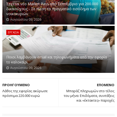
Έρχεται νέο Market Pass από Σεπτέμβριο για 200.000
δικαιούχους - Σε πίεση το πραγματικό εισόδημα των
νοικοκυριών
Αυγούστου 09, 2026
ΕΡΓΑΣΙΑ
Ποιοι λαμβάνουν email και τηλεφωνήματα από την εφορία
το καλοκαίρι
Αυγούστου 09, 2026
ΠΡΟΗΓΟΥΜΕΝΟ
ΕΠΟΜΕΝΟ
Λάθος της εφορίας ακύρωσε
Μπαράζ πληρωμών στο τέλος
πρόστιμα 220.000 ευρώ
του μήνα: Επιδόματα, συντάξεις
και «έκτακτες» παροχές