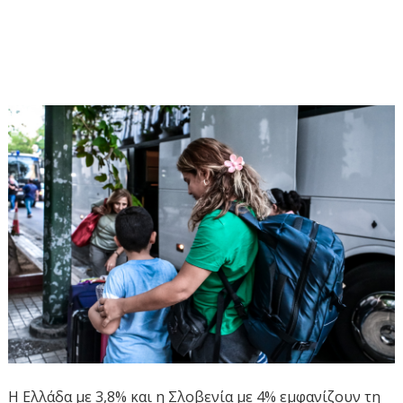
H Ελλάδα με 3,8% και η Σλοβενία με 4% εμφανίζουν τη