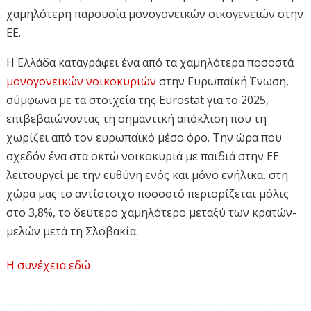
χαμηλότερη παρουσία μονογονεϊκών οικογενειών στην
ΕΕ.
Η Ελλάδα καταγράφει ένα από τα χαμηλότερα ποσοστά
μονογονεϊκών νοικοκυριών
στην Ευρωπαϊκή Ένωση,
σύμφωνα με τα στοιχεία της Eurostat για το 2025,
επιβεβαιώνοντας τη σημαντική απόκλιση που τη
χωρίζει από τον ευρωπαϊκό μέσο όρο. Την ώρα που
σχεδόν ένα στα οκτώ νοικοκυριά με παιδιά στην ΕΕ
λειτουργεί με την ευθύνη ενός και μόνο ενήλικα, στη
χώρα μας το αντίστοιχο ποσοστό περιορίζεται μόλις
στο 3,8%, το δεύτερο χαμηλότερο μεταξύ των κρατών-
μελών μετά τη Σλοβακία.
Σε ευρωπαϊκό επίπεδο, καταγράφηκαν συνολικά 6,1
Η συνέχεια εδώ
εκατομμύρια μονογονεϊκές οικογένειες, οι οποίες
αντιπροσωπεύουν το 12,9% όλων των νοικοκυριών με