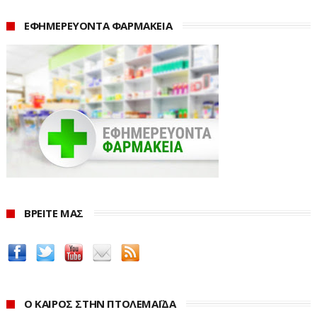
ΕΦΗΜΕΡΕΥΟΝΤΑ ΦΑΡΜΑΚΕΙΑ
Τα αναλυτικά στοιχεία δείχνουν ότι στην Ελλάδα
υπάρχουν περίπου 40.800 μονογονεϊκά νοικοκυριά με
παιδιά. Από αυτά, περίπου 28.800 αφορούν οικογένειες
με ένα παιδί, 10.500 οικογένειες με δύο παιδιά, ενώ
ιδιαίτερα περιορισμένος είναι ο αριθμός των
νοικοκυριών με τρία ή περισσότερα παιδιά. Η εικόνα
αυτή ακολουθεί τη γενικότερη ευρωπαϊκή τάση, καθώς
ΒΡΕΙΤΕ ΜΑΣ
και στην ΕΕ η πλειονότητα των μονογονεϊκών
οικογενειών μεγαλώνει ένα παιδί.
Συγκεκριμένα, από τα 6,1 εκατομμύρια μονογονεϊκά
νοικοκυριά στην Ευρώπη, τα 3,67 εκατομμύρια έχουν
Ο ΚΑΙΡΟΣ ΣΤΗΝ ΠΤΟΛΕΜΑΪΔΑ
ένα παιδί, τα 1,89 εκατομμύρια δύο παιδιά και περίπου