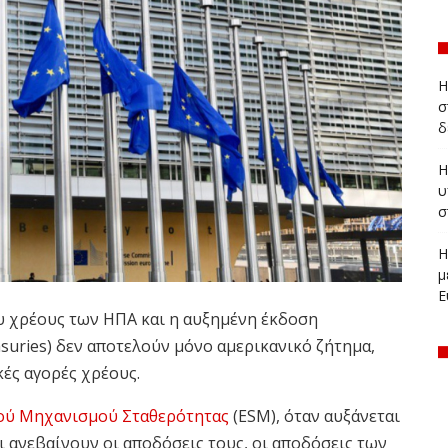
Η
σ
δ
Η
υ
σ
Η
μ
Ε
 χρέους των ΗΠΑ και η αυξημένη έκδοση
uries) δεν αποτελούν μόνο αμερικανικό ζήτημα,
κές αγορές χρέους.
ού Μηχανισμού Σταθερότητας
(ESM), όταν αυξάνεται
 ανεβαίνουν οι αποδόσεις τους, οι αποδόσεις των