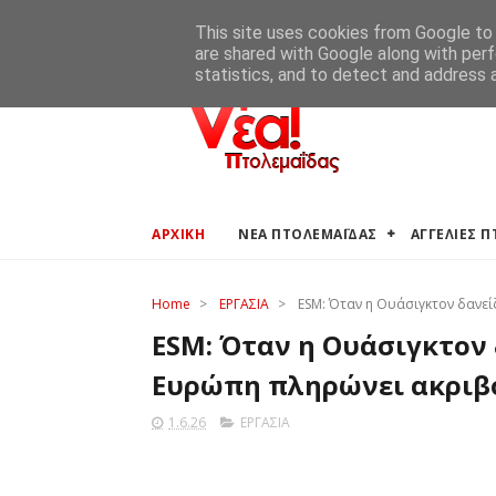
ΑΡΧΙΚΗ
ΑΓΓΕΛΙΕΣ ΠΤΟΛΕΜΑΪΔΑΣ
ΚΑΙΡΟΣ ΠΤΟ
This site uses cookies from Google to d
are shared with Google along with perf
statistics, and to detect and address 
ΑΡΧΙΚΗ
ΝΕΑ ΠΤΟΛΕΜΑΪΔΑΣ
ΑΓΓΕΛΙΕΣ 
Home
>
ΕΡΓΑΣΙΑ
>
ESM: Όταν η Ουάσιγκτον δανε
ESM: Όταν η Ουάσιγκτον 
Ευρώπη πληρώνει ακριβ
1.6.26
ΕΡΓΑΣΙΑ