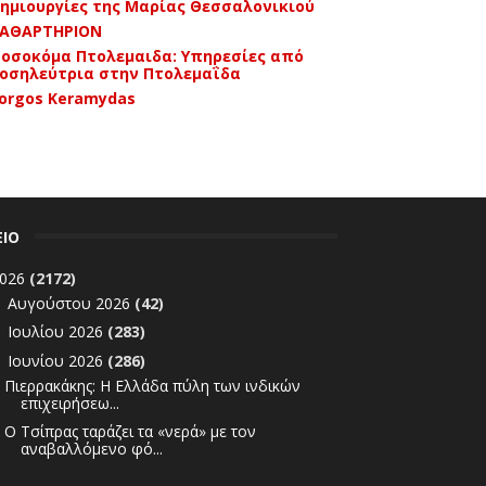
ημιουργίες της Μαρίας Θεσσαλονικιού
ΑΘΑΡΤΗΡΙΟΝ
οσοκόμα Πτολεμαιδα: Υπηρεσίες από
οσηλεύτρια στην Πτολεμαΐδα
orgos Keramydas
ΕΙΟ
026
(2172)
Αυγούστου 2026
(42)
►
Ιουλίου 2026
(283)
►
Ιουνίου 2026
(286)
▼
Πιερρακάκης: Η Ελλάδα πύλη των ινδικών
επιχειρήσεω...
Ο Τσίπρας ταράζει τα «νερά» με τον
αναβαλλόμενο φό...
600 προσλήψεις 7ετούς θητείας στην