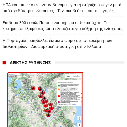
ΦΕΒΡΟΥΑΡΙΟΣ 2021
334
ΗΠΑ και Ιαπωνία ενώνουν δυνάμεις για τη στήριξη του γεν μετά
από σχεδόν τρεις δεκαετίες - Τι διακυβεύεται για τις αγορές
ΣΥΝΟΛΟ ΜΟΛΥΝΣΕΩΝ
6.088
ΣΥΝΟΛΟ ΘΑΝΑΤΩΝ
269
Επίδομα 300 ευρώ: Ποιοι είναι σήμερα οι δικαιούχοι - Τα
κριτήρια, οι εξαιρέσεις και τι εξετάζεται για αύξηση της ενίσχυσης
Η Πορτογαλία επιβάλλει έκτακτο φόρο στα υπερκέρδη των
Δείτε συνοπτικά, αλλά και αναλυτικά τις
καθημερινές
διυλιστηρίων - Διαφορετική στρατηγική στην Ελλάδα
διακυμάνσεις
των μολύνσεων
και τον
Ημερήσιο
Δείκτη Μολύνσεων του SARS-COV 2 σε καθημερινή
ΔΕΙΚΤΗΣ ΡΥΠΑΝΣΗΣ
βάση, όπως επίσης στο 7ήμερο και το 14ήμερο σε
αναλογία 100.000 πληθυσμού,
στην
Περιφέρεια
Δυτικής Μακεδονίας
.
ΦΕΒΡΟΥΑΡΙΟΣ 2021 ΗΔΜ ΣΤΗΝ ΠΕΡΙΦΕΡΕΙΑ ΔΥΤΙΚΗΣ
ΜΑΚΕΔΟΝΙΑΣ
Δυτική Μακεδονία – Συνοπτικό Μολύνσεων