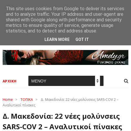
This site uses cookies from Google to deliver its services
and to analyze traffic. Your IP address and user-agent are
shared with Google along with performance and security
metrics to ensure quality of service, generate usage
statistics, and to detect and address abuse.
LEARN MORE
GOT IT
ΑΡΧΙΚΗ
Home
>
ΤΟΠΙΚΑ
>
Δ. Μακεδονία: 22 νέες μολύνσεις SARS-COV 2 –
Αναλυτικοί πίνακες
Δ. Μακεδονία: 22 νέες μολύνσεις
SARS-COV 2 – Αναλυτικοί πίνακες