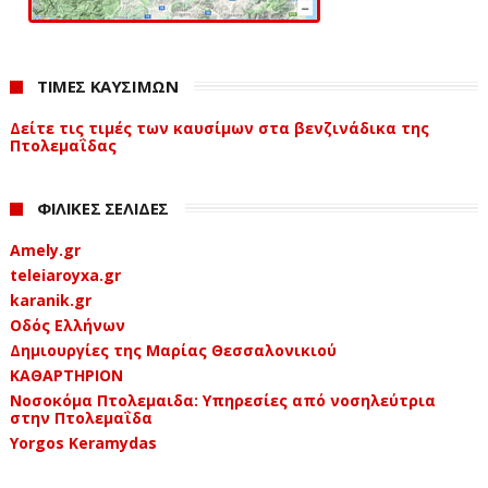
Δυτική Μακεδονία – Συνοπτικό Θανάτων
ΤΙΜΕΣ ΚΑΥΣΙΜΩΝ
Δυτική Μακεδονία – Αναλυτικό
Δείτε τις τιμές των καυσίμων στα βενζινάδικα της
Δυτική Μακεδονία – Ημερήσιος Δείκτης
Πτολεμαΐδας
Μολύνσεων 14ημέρου
ΦΙΛΙΚΕΣ ΣΕΛΙΔΕΣ
Δυτική Μακεδονία – Εβδομαδιαίες Κατανομές
Μολύνσεων
Amely.gr
teleiaroyxa.gr
karanik.gr
Οδός Ελλήνων
ΕΡΤ ΚΟΖΑΝΗΣ – Σύνταξη και επεξεργασία: Μάκης
Δημιουργίες της Μαρίας Θεσσαλονικιού
Νασιάδης
ΚΑΘΑΡΤΗΡΙΟΝ
Νοσοκόμα Πτολεμαιδα: Υπηρεσίες από νοσηλεύτρια
στην Πτολεμαΐδα
Yorgos Keramydas