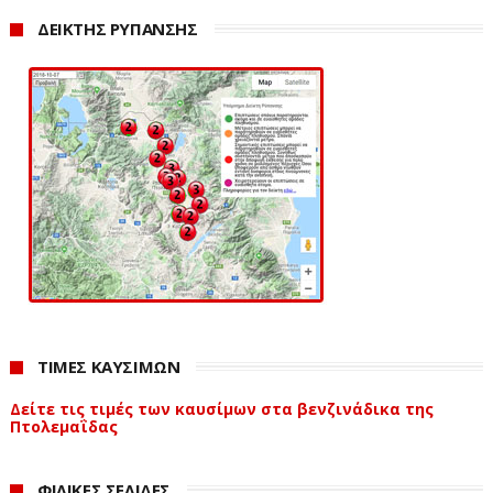
Μάρτιο του 2019, λίγο μετά τη γέννησή του.
ΔΕΙΚΤΗΣ ΡΥΠΑΝΣΗΣ
ΠΡΙΝ ΦΥΓΕΤΕ
ΤΙΜΕΣ ΚΑΥΣΙΜΩΝ
Δείτε τις τιμές των καυσίμων στα βενζινάδικα της
Πτολεμαΐδας
Συρία: Τουλάχιστον 21 τζιχαντιστές του ISIS
νεκροί σε ρωσικούς βομβαρδισμούς
ΦΙΛΙΚΕΣ ΣΕΛΙΔΕΣ