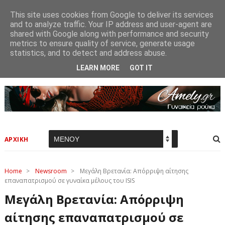
This site uses cookies from Google to deliver its services
and to analyze traffic. Your IP address and user-agent are
shared with Google along with performance and security
metrics to ensure quality of service, generate usage
statistics, and to detect and address abuse.
LEARN MORE
GOT IT
ΑΡΧΙΚΗ
Home
>
Newsroom
>
Μεγάλη Βρετανία: Απόρριψη αίτησης
επαναπατρισμού σε γυναίκα μέλους του ISIS
Μεγάλη Βρετανία: Απόρριψη
αίτησης επαναπατρισμού σε