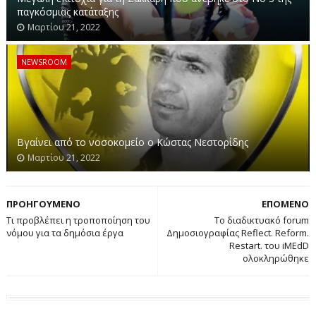
παγκόσμιας κατάταξης
Μαρτίου 21, 2022
NEWSROOM
Βγαίνει από το νοσοκομείο ο Κώστας Νεστορίδης
Μαρτίου 21, 2022
ΠΡΟΗΓΟΥΜΕΝΟ
ΕΠΟΜΕΝΟ
Τι προβλέπει η τροποποίηση του
Το διαδικτυακό forum
νόμου για τα δημόσια έργα
Δημοσιογραφίας Reflect. Reform.
Restart. του iMEdD
ολοκληρώθηκε
Βρέθηκε τον Φεβρουάριο του περασμένου έτους, εννέα
μηνών έγκυος, σε στρατόπεδο προσφύγων της Συρίας ,
ωθώντας τον Τζαβίντ να ανακαλέσει την υπηκοότητά