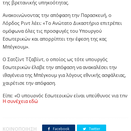
της βρετανικής υπηκοότητας.
Ανακοινώνοντας την απόφαση την Παρασκευή, ο
Λόρδος Ριντ λέει: «Το Ανώτατο Δικαστήριο επιτρέπει
ομόφωνα όλες τις προσφυγές του Υπουργού
Εσωτερικών και απορρίπτει την έφεση της κας
Μπέγκουμ».
Ο Σατζίντ Τζαβίντ, ο οποίος ως τότε υπουργός
Εσωτερικών έλαβε την απόφαση να ανακαλέσει την
ιθαγένεια της Μπέγκουμ για λόγους εθνικής ασφάλειας,
χαιρέτισε την απόφαση.
Είπε: «Ο υπουργός Εσωτερικών είναι υπεύθυνος για την
Η συνέχεια εδώ
ασφάλεια των πολιτών και των συνόρων μας, και ως εκ
τούτου θα πρέπει να έχει την εξουσία να αποφασίζει
εάν οποιοσδήποτε θέτει σοβαρή απειλή για την
ασφάλεια αυτή, να μην μπορεί να εισέλθει στη χώρα
ΚΟΙΝΟΠΟΙΗΣΗ
Facebook
Twitter