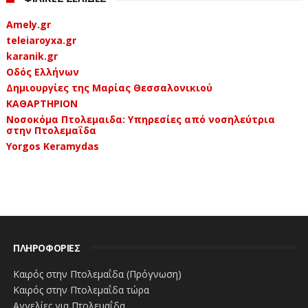
Amely.gr
teleiaroyxa.gr
karanik.gr
Οδός Ελλήνων
Δημιουργίες της Μαρίας Θεσσαλονικιού
ΚΑΘΑΡΤΗΡΙΟΝ
Νοσοκόμα Πτολεμαιδα: Υπηρεσίες από νοσηλεύτρια
στην Πτολεμαΐδα
Yorgos Keramydas
ΝΑΤΟ: Καμία τελική απόφαση για αποχώρηση
των δυνάμεων από το Αφγανιστάν
ΠΛΗΡΟΦΟΡΙΕΣ
Καιρός στην Πτολεμαΐδα (Πρόγνωση)
Καιρός στην Πτολεμαΐδα τώρα
Αγγελίες για Πτολεμαΐδα