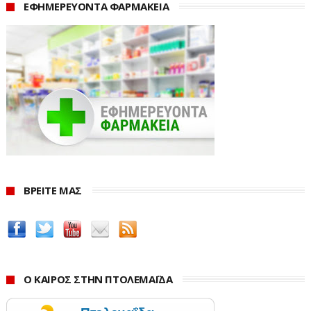
επαναφορά των συντάξεων χηρείας στο 70% της
ΕΦΗΜΕΡΕΥΟΝΤΑ ΦΑΡΜΑΚΕΙΑ
αρχικής σύνταξης κατέστη δυνατή καθώς
δημιουργήθηκε ο αναγκαίος δημοσιονομικός χώρος και
με αφορμή αυτόν, δόθηκε η δυνατότητα να διορθωθεί
μία δεκαετής αδικία.
«Η ρύθμιση που κάναμε λοιπόν, πρέπει να το τονίσω,
δεν ανοίγουμε απλά και βγάζουμε λεφτά και
πληρώνουμε, δεν είναι έτσι. Πρώτα βρίσκουμε το
δημοσιονομικό χώρο και το τονίζω αυτό, γιατί έτσι
πορεύεται η κυβέρνηση Μητσοτάκη. Πρώτα ασκούμε
ΒΡΕΙΤΕ ΜΑΣ
την πολιτική, εξασφαλίζουμε δημοσιονομικό χώρο εν
προκειμένω μέσω της ψηφιακής κάρτας εργασίας,
καταφέραμε και εξασφαλίσαμε ήδη το πρώτο τετράμηνο
του 2026, μισό δισεκατομμύριο ευρώ πάνω από τους
στόχους».
Ο ΚΑΙΡΟΣ ΣΤΗΝ ΠΤΟΛΕΜΑΪΔΑ
Διευκρίνισε δε, ότι ο δημοσιονομικός αυτός χώρος