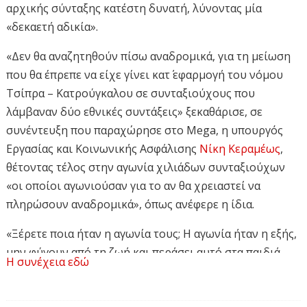
αρχικής σύνταξης κατέστη δυνατή, λύνοντας μία
«δεκαετή αδικία».
«Δεν θα αναζητηθούν πίσω αναδρομικά, για τη μείωση
που θα έπρεπε να είχε γίνει κατ΄ εφαρμογή του νόμου
Τσίπρα – Κατρούγκαλου σε συνταξιούχους που
λάμβαναν δύο εθνικές συντάξεις» ξεκαθάρισε, σε
συνέντευξη που παραχώρησε στο Mega, η υπουργός
Εργασίας και Κοινωνικής Ασφάλισης
Νίκη Κεραμέως
,
θέτοντας τέλος στην αγωνία χιλιάδων συνταξιούχων
«οι οποίοι αγωνιούσαν για το αν θα χρειαστεί να
πληρώσουν αναδρομικά», όπως ανέφερε η ίδια.
«Ξέρετε ποια ήταν η αγωνία τους; Η αγωνία ήταν η εξής,
μην φύγουν από τη ζωή και περάσει αυτό στα παιδιά
Η συνέχεια εδώ
τους, αυτή ήταν η πραγματική αγωνία. Ερχόμαστε
λοιπόν και βάζουμε ένα τέλος σε αυτή την αγωνία,