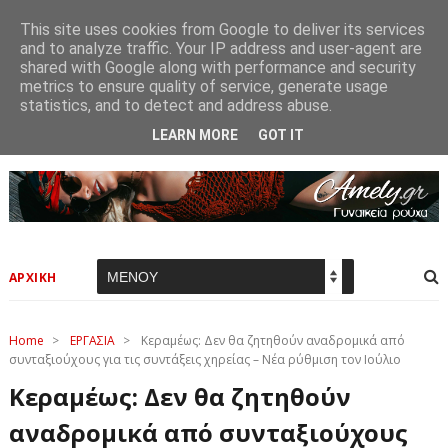
This site uses cookies from Google to deliver its services
and to analyze traffic. Your IP address and user-agent are
shared with Google along with performance and security
metrics to ensure quality of service, generate usage
statistics, and to detect and address abuse.
LEARN MORE
GOT IT
ΑΡΧΙΚΗ
Home
>
ΕΡΓΑΣΙΑ
>
Κεραμέως: Δεν θα ζητηθούν αναδρομικά από
συνταξιούχους για τις συντάξεις χηρείας – Νέα ρύθμιση τον Ιούλιο
Κεραμέως: Δεν θα ζητηθούν
αναδρομικά από συνταξιούχους