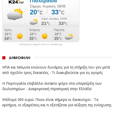
εξασφαλίστηκε εξαιτίας της υπεραπόδοσης του μέτρου
της ψηφιακής κάρτας εργασίας η οποία εισέφερε μισό
δισεκατομμύριο ευρώ περίπου πάνω από τους στόχους
του μεσοπρόθεσμου, καθώς πέτυχε τη δήλωση
περισσότερων υπερωριών.
«Άρα ένα και πιο βασικό, αμείβεται εργαζόμενος για την
πρόγνωση καιρού από το weather.gr
πραγματική δουλειά που κάνει, για τις πραγματικές
ώρες τις οποίες δουλεύει, ενισχύεται ο υγιής
ΔΗΜΟΦΙΛΗ
ανταγωνισμός, αλλά ενισχύονται και τις ασφαλιστικά
ΗΠΑ και Ιαπωνία ενώνουν δυνάμεις για τη στήριξη του γεν μετά
ταμεία και αυτό μας δίνει τη δυνατότητα να έρθουμε να
από σχεδόν τρεις δεκαετίες - Τι διακυβεύεται για τις αγορές
επιστρέψουμε μέρισμα αυτής της ανάπτυξης στην
Η Πορτογαλία επιβάλλει έκτακτο φόρο στα υπερκέρδη των
κοινωνία και να διορθώσουμε κοινωνικές αδικίες».
διυλιστηρίων - Διαφορετική στρατηγική στην Ελλάδα
Η κα Κεραμέως ανακοίνωσε ότι «όλο αυτό είναι ένα
Επίδομα 300 ευρώ: Ποιοι είναι σήμερα οι δικαιούχοι - Τα
πακέτο ρυθμίσεων, το οποίο έρχεται εντός του
κριτήρια, οι εξαιρέσεις και τι εξετάζεται για αύξηση της ενίσχυσης
Ιουλίου» στο Κοινοβούλιο.