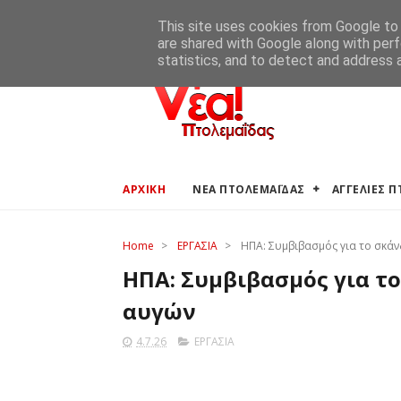
ΑΡΧΙΚΗ
ΑΓΓΕΛΙΕΣ ΠΤΟΛΕΜΑΪΔΑΣ
ΚΑΙΡΟΣ ΠΤΟ
This site uses cookies from Google to d
are shared with Google along with perf
statistics, and to detect and address 
ΑΡΧΙΚΗ
ΝΕΑ ΠΤΟΛΕΜΑΪΔΑΣ
ΑΓΓΕΛΙΕΣ 
Home
>
ΕΡΓΑΣΙΑ
>
ΗΠΑ: Συμβιβασμός για το σκάνδ
ΗΠΑ: Συμβιβασμός για το
αυγών
4.7.26
ΕΡΓΑΣΙΑ