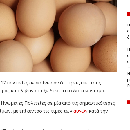
Η
σ
δ
Η
υ
σ
Η
μ
17 πολιτείες ανακοίνωσαν ότι τρεις από τους
Ε
ρας κατέληξαν σε εξωδικαστικό διακανονισμό.
Ηνωμένες Πολιτείες σε μία από τις σημαντικότερες
μων, με επίκεντρο τις τιμές των
αυγών
κατά την
.