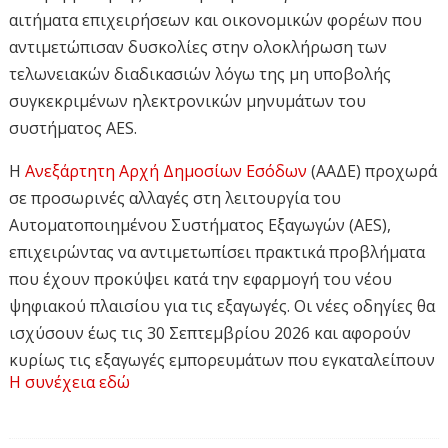
αιτήματα επιχειρήσεων και οικονομικών φορέων που
αντιμετώπισαν δυσκολίες στην ολοκλήρωση των
τελωνειακών διαδικασιών λόγω της μη υποβολής
συγκεκριμένων ηλεκτρονικών μηνυμάτων του
συστήματος AES.
Η
Ανεξάρτητη Αρχή Δημοσίων Εσόδων
(ΑΑΔΕ) προχωρά
σε προσωρινές αλλαγές στη λειτουργία του
Αυτοματοποιημένου Συστήματος Εξαγωγών (AES),
επιχειρώντας να αντιμετωπίσει πρακτικά προβλήματα
που έχουν προκύψει κατά την εφαρμογή του νέου
ψηφιακού πλαισίου για τις εξαγωγές. Οι νέες οδηγίες θα
ισχύσουν έως τις 30 Σεπτεμβρίου 2026 και αφορούν
κυρίως τις εξαγωγές εμπορευμάτων που εγκαταλείπουν
Η συνέχεια εδώ
την Ευρωπαϊκή Ένωση οδικώς μέσω των χερσαίων
τελωνείων εξόδου της χώρας.