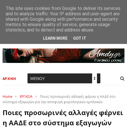
This site uses cookies from Google to deliver its services
and to analyze traffic. Your IP address and user-agent are
shared with Google along with performance and security
metrics to ensure quality of service, generate usage
statistics, and to detect and address abuse.
LEARN MORE
GOT IT
ΑΡΧΙΚΗ
Home
>
ΕΡΓΑΣΙΑ
>
Ποιες προσωρινές αλλαγές φέρνει η ΑΑΔΕ στο
σύστημα εξαγωγών για την αποφυγή φορολογικών εμπλοκών
Ποιες προσωρινές αλλαγές φέρνει
η ΑΑΔΕ στο σύστημα εξαγωγών