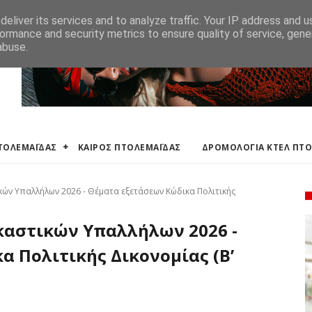
ΛΕΜΑΪΔΑΣ
ΔΡΟΜΟΛΟΓΙΑ ΚΤΕΛ ΠΤΟΛΕΜΑΙΔΑΣ
ΕΦΗΜΕΡΕΥΟΝΤΑ ΦΑΡΜ
eliver its services and to analyze traffic. Your IP address and 
ormance and security metrics to ensure quality of service, gen
abuse.
ΠΤΟΛΕΜΑΪΔΑΣ
ΚΑΙΡΟΣ ΠΤΟΛΕΜΑΪΔΑΣ
ΔΡΟΜΟΛΟΓΙΑ ΚΤΕΛ ΠΤ
κών Υπαλλήλων 2026 - Θέματα εξετάσεων Κώδικα Πολιτικής
ικαστικών Υπαλλήλων 2026 -
 Πολιτικής Δικονομίας (Β’