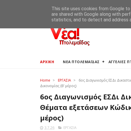
ΑΡΧΙΚΗ
ΑΓΓΕΛΙΕΣ ΠΤΟΛΕΜΑΪΔΑΣ
ΚΑΙΡΟΣ ΠΤΟ
This site uses cookies from Google to d
are shared with Google along with perf
statistics, and to detect and address 
ΑΡΧΙΚΗ
ΝΕΑ ΠΤΟΛΕΜΑΪΔΑΣ
ΑΓΓΕΛΙΕΣ 
Home
>
ΕΡΓΑΣΙΑ
>
6ος Διαγωνισμός ΕΣΔι Δικαστι
Δικονομίας (Β’ μέρος)
6ος Διαγωνισμός ΕΣΔι Δ
Θέματα εξετάσεων Κώδικα
μέρος)
3.7.26
ΕΡΓΑΣΙΑ