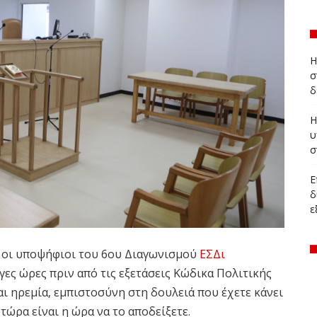
Η
σ
δ
Η
υ
σ
Ε
δ
ε
 οι υποψήφιοι του 6ου Διαγωνισμού
ΕΣΔι
ίγες ώρες πριν από τις εξετάσεις Κώδικα Πολιτικής
αι ηρεμία, εμπιστοσύνη στη δουλειά που έχετε κάνει
τώρα είναι η ώρα να το αποδείξετε.