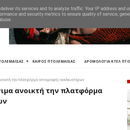
ΛΕΜΑΪΔΑΣ
ΔΡΟΜΟΛΟΓΙΑ ΚΤΕΛ ΠΤΟΛΕΜΑΙΔΑΣ
ΕΦΗΜΕΡΕΥΟΝΤΑ ΦΑΡΜ
eliver its services and to analyze traffic. Your IP address and 
ormance and security metrics to ensure quality of service, gen
abuse.
ΠΤΟΛΕΜΑΪΔΑΣ
ΚΑΙΡΟΣ ΠΤΟΛΕΜΑΪΔΑΣ
ΔΡΟΜΟΛΟΓΙΑ ΚΤΕΛ ΠΤ
ανοικτή την πλατφόρμα απογραφής ανελκυστήρων
ιμα ανοικτή την πλατφόρμα
ων