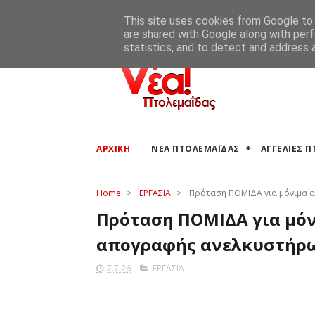
ΑΡΧΙΚΗ
ΑΓΓΕΛΙΕΣ ΠΤΟΛΕΜΑΪΔΑΣ
ΚΑΙΡΟΣ ΠΤΟ
This site uses cookies from Google to d
are shared with Google along with perf
statistics, and to detect and address 
ΑΡΧΙΚΗ
ΝΕΑ ΠΤΟΛΕΜΑΪΔΑΣ
ΑΓΓΕΛΙΕΣ 
Home
>
ΕΡΓΑΣΙΑ
>
Πρόταση ΠΟΜΙΔΑ για μόνιμα 
Πρόταση ΠΟΜΙΔΑ για μόν
απογραφής ανελκυστήρ
7.7.26
ΕΡΓΑΣΙΑ