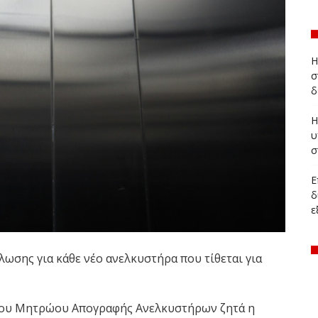
Η
σ
δ
Η
υ
σ
Ε
δ
ε
λωσης για κάθε νέο ανελκυστήρα που τίθεται για
 του Μητρώου Απογραφής Ανελκυστήρων ζητά η