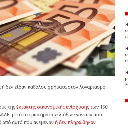
Η
σ
δ
Η
υ
σ
Η
μ
Ε
 ή δεν είδαν καθόλου χρήματα στον λογαριασμό
ους της
έκτακτης οικονομικής ενίσχυσης
των 150
ΑΑΔΕ, μετά τα ερωτήματα χιλιάδων γονέων που
ό από αυτό που ανέμεναν
ή δεν πληρώθηκαν