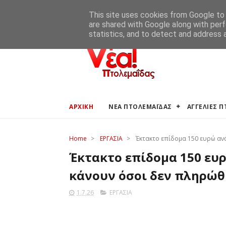
ΑΡΧΙΚΗ
ΑΓΓΕΛΙΕΣ ΠΤΟΛΕΜΑΪΔΑΣ
ΚΑΙΡΟΣ ΠΤΟ
This site uses cookies from Google to d
are shared with Google along with perf
statistics, and to detect and address 
ΑΡΧΙΚΗ
ΝΕΑ ΠΤΟΛΕΜΑΪΔΑΣ
ΑΓΓΕΛΙΕΣ 
Home
>
ΕΡΓΑΣΙΑ
>
Έκτακτο επίδομα 150 ευρώ ανά
Έκτακτο επίδομα 150 ευρ
κάνουν όσοι δεν πληρώ
1.7.26
ΕΡΓΑΣΙΑ