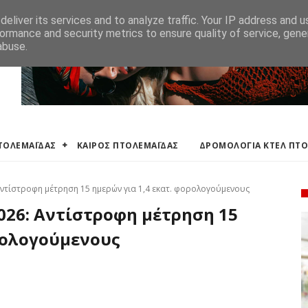
ΛΕΜΑΪΔΑΣ
ΔΡΟΜΟΛΟΓΙΑ ΚΤΕΛ ΠΤΟΛΕΜΑΙΔΑΣ
ΕΦΗΜΕΡΕΥΟΝΤΑ ΦΑΡΜ
eliver its services and to analyze traffic. Your IP address and 
ormance and security metrics to ensure quality of service, gen
abuse.
ΠΤΟΛΕΜΑΪΔΑΣ
ΚΑΙΡΟΣ ΠΤΟΛΕΜΑΪΔΑΣ
ΔΡΟΜΟΛΟΓΙΑ ΚΤΕΛ ΠΤ
ντίστροφη μέτρηση 15 ημερών για 1,4 εκατ. φορολογούμενους
026: Αντίστροφη μέτρηση 15
ρολογούμενους