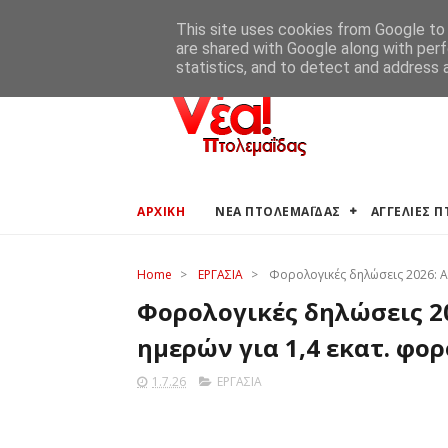
ΑΡΧΙΚΗ
ΑΓΓΕΛΙΕΣ ΠΤΟΛΕΜΑΪΔΑΣ
ΚΑΙΡΟΣ ΠΤΟ
This site uses cookies from Google to d
are shared with Google along with perf
statistics, and to detect and address 
ΑΡΧΙΚΗ
ΝΕΑ ΠΤΟΛΕΜΑΪΔΑΣ
ΑΓΓΕΛΙΕΣ 
Home
>
ΕΡΓΑΣΙΑ
>
Φορολογικές δηλώσεις 2026: Α
Φορολογικές δηλώσεις 2
ημερών για 1,4 εκατ. φο
1.7.26
ΕΡΓΑΣΙΑ