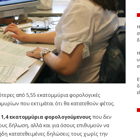
Η
σ
δ
Η
υ
σ
Ε
δ
ε
τερες από 5,55 εκατομμύρια φορολογικές
μυρίων που εκτιμάται ότι θα κατατεθούν φέτος.
υ
1,4 εκατομμύρια φορολογούμενους
που δεν
υς δήλωση, αλλά και για όσους επιθυμούν να
ήδη κατατεθειμένες δηλώσεις τους χωρίς την