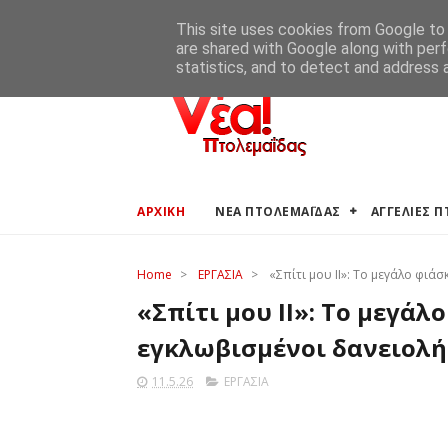
ΑΡΧΙΚΗ
ΑΓΓΕΛΙΕΣ ΠΤΟΛΕΜΑΪΔΑΣ
ΚΑΙΡΟΣ ΠΤΟ
This site uses cookies from Google to d
are shared with Google along with perf
statistics, and to detect and address 
ΑΡΧΙΚΗ
ΝΕΑ ΠΤΟΛΕΜΑΪΔΑΣ
ΑΓΓΕΛΙΕΣ 
Home
>
ΕΡΓΑΣΙΑ
>
«Σπίτι μου ΙΙ»: Το μεγάλο φιάσ
«Σπίτι μου ΙΙ»: Το μεγάλο
εγκλωβισμένοι δανειολ
11.5.26
ΕΡΓΑΣΙΑ