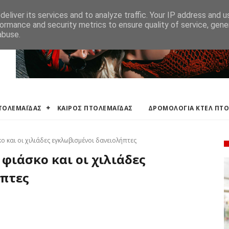
ΛΕΜΑΪΔΑΣ
ΔΡΟΜΟΛΟΓΙΑ ΚΤΕΛ ΠΤΟΛΕΜΑΙΔΑΣ
ΕΦΗΜΕΡΕΥΟΝΤΑ ΦΑΡΜ
eliver its services and to analyze traffic. Your IP address and 
ormance and security metrics to ensure quality of service, gen
abuse.
ΠΤΟΛΕΜΑΪΔΑΣ
ΚΑΙΡΟΣ ΠΤΟΛΕΜΑΪΔΑΣ
ΔΡΟΜΟΛΟΓΙΑ ΚΤΕΛ ΠΤ
κο και οι χιλιάδες εγκλωβισμένοι δανειολήπτες
 φιάσκο και οι χιλιάδες
ήπτες