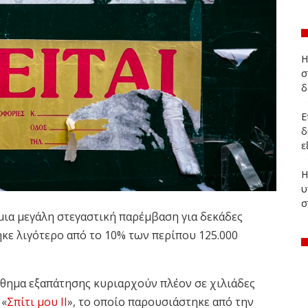
Η
σ
δ
Ε
δ
ε
Η
υ
σ
ια μεγάλη στεγαστική παρέμβαση για δεκάδες
ηκε λιγότερο από το 10% των περίπου 125.000
ίσθημα εξαπάτησης κυριαρχούν πλέον σε χιλιάδες
 «
Σπίτι μου ΙΙ
», το οποίο παρουσιάστηκε από την