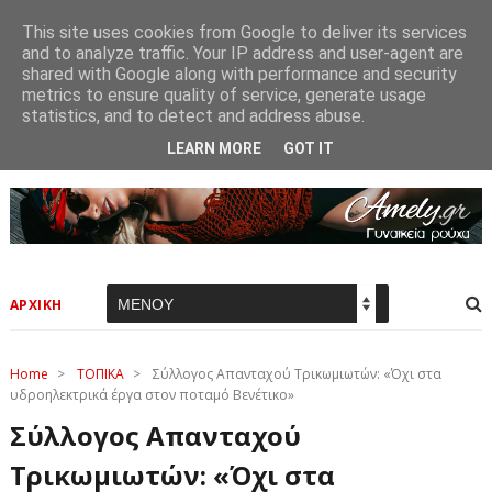
This site uses cookies from Google to deliver its services
and to analyze traffic. Your IP address and user-agent are
shared with Google along with performance and security
metrics to ensure quality of service, generate usage
statistics, and to detect and address abuse.
LEARN MORE
GOT IT
ΑΡΧΙΚΗ
Home
>
ΤΟΠΙΚΑ
>
Σύλλογος Απανταχού Τρικωμιωτών: «Όχι στα
υδροηλεκτρικά έργα στον ποταμό Βενέτικο»
Σύλλογος Απανταχού
Τρικωμιωτών: «Όχι στα