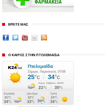
χωριά θα σβήσουν ολοκληρωτικά, αν ο φυσικός μας πλούτος
παραδοθεί αμαχητί στα ιδιωτικά συμφέροντα.
Τέλος, το Δ.Σ. του Συλλόγου δηλώνει πως
επιφυλάσσεται
ΒΡΕΙΤΕ ΜΑΣ
παντός νομίμου δικαιώματός του, ιδίως δε για την δικαστική
επιδίωξη ακύρωσης τυχόν τετελεσμένων, τα οποία
προσβάλλουν ανεπίτρεπτα το κατοχυρωμένο εκ του
Συντάγματός μας ατομικό και συλλογικό δικαίωμα στο
περιβάλλον.
Ο ΚΑΙΡΟΣ ΣΤΗΝ ΠΤΟΛΕΜΑΪΔΑ
ΣΥΝΤΑΞΗ: ΠΕΡΙΚΛΗΣ ΚΑΡΑΦΥΛΛΙΔΗΣ
www.ertnews.gr
πρόγνωση καιρού από το weather.gr