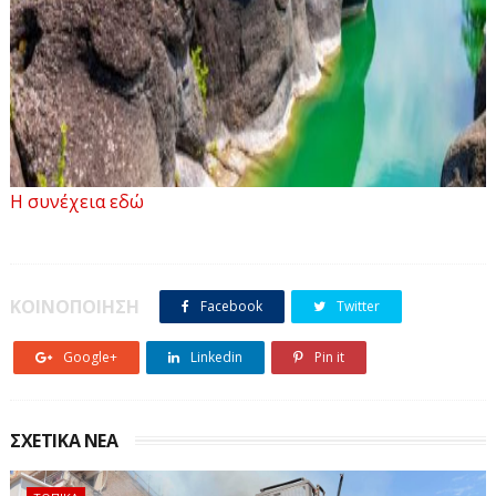
Η συνέχεια εδώ
ΚΟΙΝΟΠΟΙΗΣΗ
Facebook
Twitter
Google+
Linkedin
Pin it
Την κατηγορηματική αντίθεση και την έντονη
ΣΧΕΤΙΚΑ ΝΕΑ
διαμαρτυρία του, εκφράζει σε ομόφωνο ψήφισμά του, ο
Φιλοπροοδευτικός Σύλλογος των Απανταχού