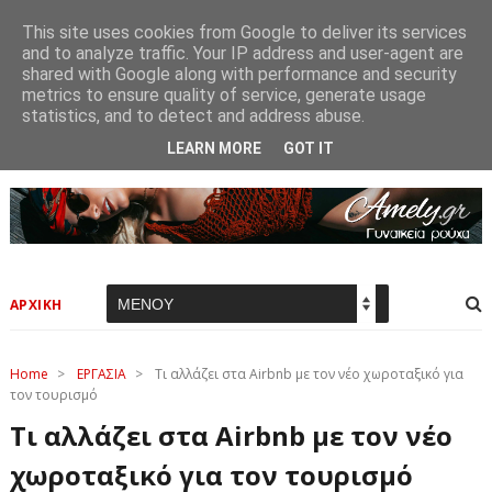
This site uses cookies from Google to deliver its services
and to analyze traffic. Your IP address and user-agent are
shared with Google along with performance and security
metrics to ensure quality of service, generate usage
statistics, and to detect and address abuse.
LEARN MORE
GOT IT
ΑΡΧΙΚΗ
Home
>
ΕΡΓΑΣΙΑ
>
Τι αλλάζει στα Airbnb με τον νέο χωροταξικό για
τον τουρισμό
Τι αλλάζει στα Airbnb με τον νέο
χωροταξικό για τον τουρισμό