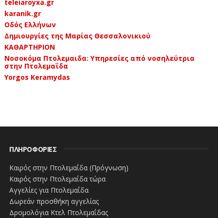
teleiaroyxa.gr
karanik.gr
Οδός Ελλήνων
Δημιουργίες της Μαρίας Θεσσαλονικιού
ΚΑΘΑΡΤΗΡΙΟΝ
Νοσοκόμα Πτολεμαιδα: Υπηρεσίες από νοσηλεύτρια
στην Πτολεμαΐδα
Yorgos Keramydas
ΠΛΗΡΟΦΟΡΙΕΣ
Καιρός στην Πτολεμαΐδα (Πρόγνωση)
Καιρός στην Πτολεμαΐδα τώρα
Αγγελίες για Πτολεμαΐδα
Δωρεάν προσθήκη αγγελίας
Δρομολόγια Κτελ Πτολεμαΐδας