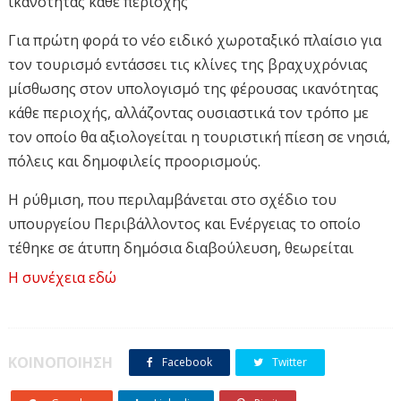
ικανότητας κάθε περιοχής
Για πρώτη φορά το νέο ειδικό χωροταξικό πλαίσιο για
τον τουρισμό εντάσσει τις κλίνες της βραχυχρόνιας
μίσθωσης στον υπολογισμό της φέρουσας ικανότητας
κάθε περιοχής, αλλάζοντας ουσιαστικά τον τρόπο με
τον οποίο θα αξιολογείται η τουριστική πίεση σε νησιά,
πόλεις και δημοφιλείς προορισμούς.
Η ρύθμιση, που περιλαμβάνεται στο σχέδιο του
υπουργείου Περιβάλλοντος και Ενέργειας το οποίο
τέθηκε σε άτυπη δημόσια διαβούλευση, θεωρείται
κομβικής σημασίας καθώς έως σήμερα οι κατοικίες
Η συνέχεια εδώ
τύπου Airbnb δεν λαμβάνονταν υπόψη στον
χωροταξικό σχεδιασμό με τον ίδιο τρόπο που
υπολογίζονταν οι ξενοδοχειακές μονάδες.
ΚΟΙΝΟΠΟΙΗΣΗ
Facebook
Twitter
Με τη νέα πρόβλεψη, οι κλίνες βραχυχρόνιας