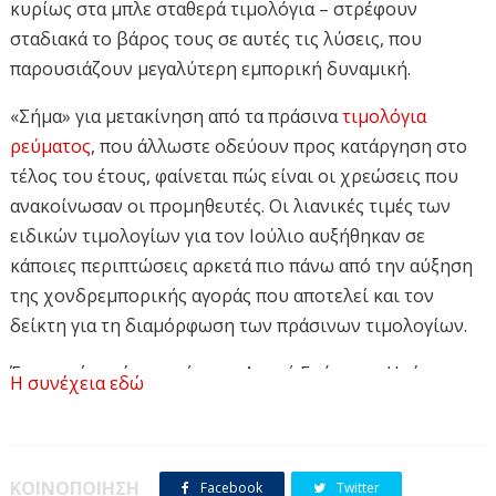
κυρίως στα μπλε σταθερά τιμολόγια – στρέφουν
σταδιακά το βάρος τους σε αυτές τις λύσεις, που
παρουσιάζουν μεγαλύτερη εμπορική δυναμική.
«Σήμα» για μετακίνηση από τα πράσινα
τιμολόγια
ρεύματος
, που άλλωστε οδεύουν προς κατάργηση στο
τέλος του έτους, φαίνεται πώς είναι οι χρεώσεις που
ανακοίνωσαν οι προμηθευτές. Οι λιανικές τιμές των
ειδικών τιμολογίων για τον Ιούλιο αυξήθηκαν σε
κάποιες περιπτώσεις αρκετά πιο πάνω από την αύξηση
της χονδρεμπορικής αγοράς που αποτελεί και τον
δείκτη για τη διαμόρφωση των πράσινων τιμολογίων.
Έτσι, ενώ η μέση τιμή στην Αγορά Επόμενης Ημέρας για
Η συνέχεια εδώ
το διάστημα από 1-30 Ιουνίου διαμορφώθηκε στα 85,42
ευρώ/MWh, κατά 4,24% υψηλότερα από την αντίστοιχη
μέση τιμή του Μαΐου, κάποιοι πάροχοι αύξησαν τις
ΚΟΙΝΟΠΟΙΗΣΗ
Facebook
Twitter
τιμές σε ποσοστό που ξεπερνά και το 15%. Ετσι, οι τιμές