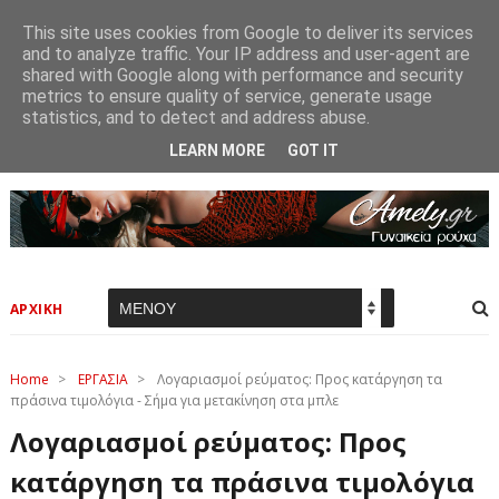
This site uses cookies from Google to deliver its services
and to analyze traffic. Your IP address and user-agent are
shared with Google along with performance and security
metrics to ensure quality of service, generate usage
statistics, and to detect and address abuse.
LEARN MORE
GOT IT
ΑΡΧΙΚΗ
Home
>
ΕΡΓΑΣΙΑ
>
Λογαριασμοί ρεύματος: Προς κατάργηση τα
πράσινα τιμολόγια - Σήμα για μετακίνηση στα μπλε
Λογαριασμοί ρεύματος: Προς
κατάργηση τα πράσινα τιμολόγια