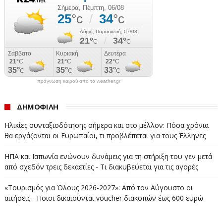
Το Protergia Picasso, είναι το προϊόν ενέργειας νέας
γενιάς, στο οποίο ο καταναλωτής επιλέγει το ποσό που
θα πληρώνει κάθε μήνα για το ρεύμα του, με
προγράμματα για ένα ολόκληρο χρόνο, καλύπτοντας το
σύνολο των ενεργειακών χρεώσεων μαζί με
ανταγωνιστικές και ρυθμιζόμενες, οπότε το ποσό
παραμένει σταθερό και δεν αλλάζει κάθε μήνα.
πρόγνωση καιρού από το weather.gr
#ΤΙΜΟΛΟΓΙΑ_ΡΕΥΜΑΤΟΣ #ΤΙΜΕΣ_ΡΕΥΜΑ
ΔΗΜΟΦΙΛΗ
#ΛΟΓΑΡΙΑΣΜΟΙ_ΡΕΥΜΑΤΟΣ
Ηλικίες συνταξιοδότησης σήμερα και στο μέλλον: Πόσα χρόνια
θα εργάζονται οι Ευρωπαίοι, τι προβλέπεται για τους Έλληνες
ΗΠΑ και Ιαπωνία ενώνουν δυνάμεις για τη στήριξη του γεν μετά
από σχεδόν τρεις δεκαετίες - Τι διακυβεύεται για τις αγορές
«Τουρισμός για Όλους 2026-2027»: Από τον Αύγουστο οι
αιτήσεις - Ποιοι δικαιούνται voucher διακοπών έως 600 ευρώ