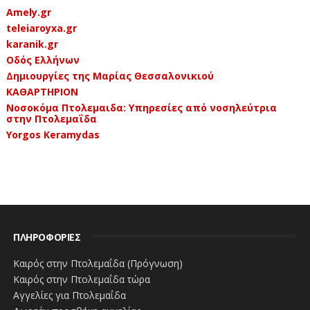
Amely.gr
teleiaroyxa.gr
karanik.gr
Οδός Ελλήνων
Δημιουργίες της Μαρίας Θεσσαλονικιού
ΚΑΘΑΡΤΗΡΙΟΝ
Νοσοκόμα Πτολεμαιδα: Υπηρεσίες από νοσηλεύτρια
στην Πτολεμαΐδα
Yorgos Keramydas
ΠΛΗΡΟΦΟΡΙΕΣ
Καιρός στην Πτολεμαΐδα (Πρόγνωση)
Καιρός στην Πτολεμαΐδα τώρα
Αγγελίες για Πτολεμαΐδα