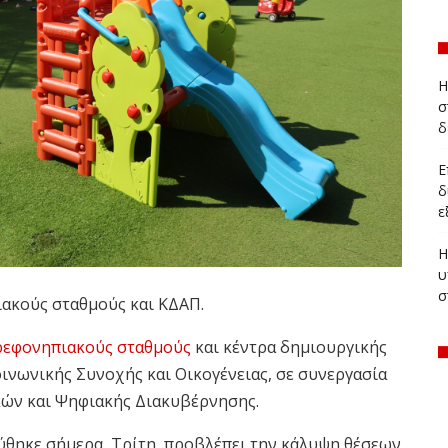
Η
σ
δ
Ε
δ
ε
Η
υ
σ
ιακούς σταθμούς και ΚΔΑΠ.
ρεφονηπιακούς σταθμούς
και κέντρα δημιουργικής
νωνικής Συνοχής και Οικογένειας, σε συνεργασία
κών και Ψηφιακής Διακυβέρνησης.
θηκε σήμερα, Τρίτη, προβλέπει την κάλυψη θέσεων