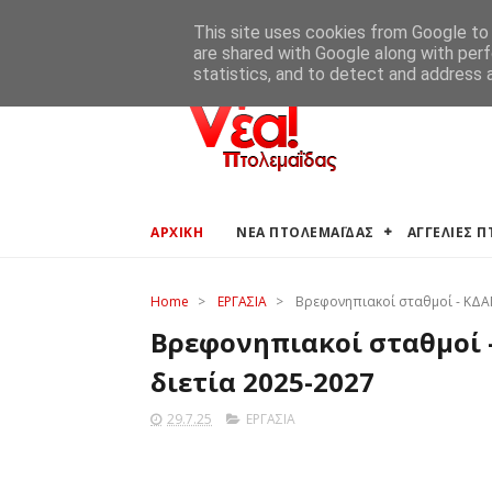
ΑΡΧΙΚΗ
ΑΓΓΕΛΙΕΣ ΠΤΟΛΕΜΑΪΔΑΣ
ΚΑΙΡΟΣ ΠΤΟ
This site uses cookies from Google to d
are shared with Google along with perf
statistics, and to detect and address 
ΑΡΧΙΚΗ
ΝΕΑ ΠΤΟΛΕΜΑΪΔΑΣ
ΑΓΓΕΛΙΕΣ 
Home
>
ΕΡΓΑΣΙΑ
>
Βρεφονηπιακοί σταθμοί - ΚΔΑΠ:
Βρεφονηπιακοί σταθμοί -
διετία 2025-2027
29.7.25
ΕΡΓΑΣΙΑ