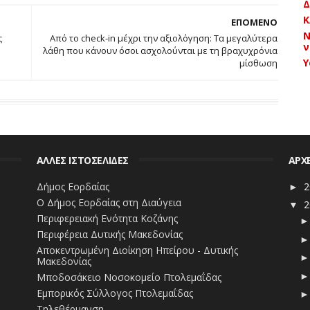
Δ
Κ
ΕΠΟΜΕΝΟ
Ν
ς
Από το check-in μέχρι την αξιολόγηση: Τα μεγαλύτερα
ν
λάθη που κάνουν όσοι ασχολούνται με τη βραχυχρόνια
Y
μίσθωση
ΑΛΛΕΣ ΙΣΤΟΣΕΛΙΔΕΣ
ΑΡΧ
Δήμος Εορδαίας
2
►
Ο Δήμος Εορδαίας στη Διαύγεια
2
▼
Περιφερειακή Ενότητα Κοζάνης
Περιφέρεια Δυτικής Μακεδονίας
Αποκεντρωμένη Διοίκηση Ηπείρου - Δυτικής
Μακεδονίας
Μποδοσάκειο Νοσοκομείο Πτολεμαΐδας
Εμπορικός Σύλλογος Πτολεμαΐδας
Τηλεθέρμανση