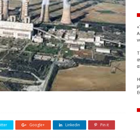
«
Α
v
Τ
α
α
Η
μ
Ε
όφασης για το ζήτημα της παράτασης λειτουργίας
η των εργαζομένων τους, συνεδριάζει το δημοτικό
Μαΐου 2026 στις 19:30, στο Κοβεντάρειο. Μεταξύ
tter
Google+
Linkedin
Pin it
ριλαμβάνονται: