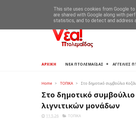
ΑΡΧΙΚΗ
ΑΓΓΕΛΙΕΣ ΠΤΟΛΕΜΑΪΔΑΣ
ΚΑΙΡΟΣ ΠΤΟ
This site uses cookies from Google to d
are shared with Google along with perf
statistics, and to detect and address 
ΑΡΧΙΚΗ
ΝΕΑ ΠΤΟΛΕΜΑΪΔΑΣ
ΑΓΓΕΛΙΕΣ 
Home
>
ΤΟΠΙΚΑ
>
Στο δημοτικό συμβούλιο Κοζάνη
Στο δημοτικό συμβούλιο
λιγνιτικών μονάδων
11.5.26
ΤΟΠΙΚΑ