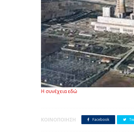
Η συνέχεια εδώ
Με κύριο θέμα τη συζήτηση και λήψη απ
των Λιγνιτικών μονάδων και την στήριξ
συμβούλιο Κοζάνης, σήμερα Δευτέρα 11 
ΚΟΙΝΟΠΟΙΗΣΗ
Facebook
Twi
των θεμάτων της ίδιας συνεδρίασης, πε