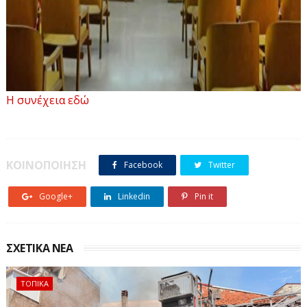
Η συνέχεια εδώ
Εκδικάζεται σήμερα Πέμπτη 14 Μαΐου 2026 στο
Μονομελές Εφετείο Δυτικής Μακεδονίας στην Κοζάνη,
ΚΟΙΝΟΠΟΙΗΣΗ
Facebook
Twitter
η υπόθεση της έκρηξης στο εργοστάσιο παραγωγής
εκρηκτικών ΕΛΤΕΚ, που βρίσκεται στην Ιτέα Γρεβενών
Google+
Linkedin
Pin it
και η οποία είχε ως αποτέλεσμα τον θάνατο τριών
εργαζομένων.
ΣΧΕΤΙΚΑ ΝΕΑ
Η έκρηξη έγινε λίγο πριν τις 9 πρωί της Δευτέρας 21
Μαρτίου 2022, στον χώρο παραγωγής των εκρηκτικών,
ΤΟΠΙΚΑ
προκαλώντας την ολοκληρωτική καταστροφή της