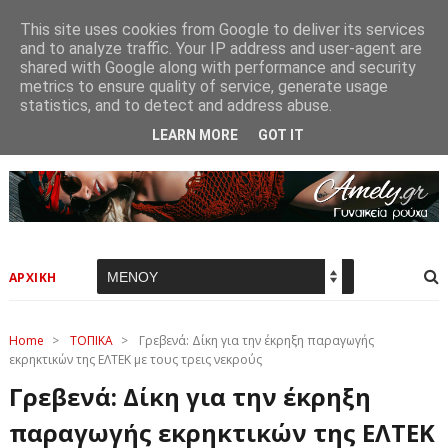
This site uses cookies from Google to deliver its services
and to analyze traffic. Your IP address and user-agent are
shared with Google along with performance and security
metrics to ensure quality of service, generate usage
statistics, and to detect and address abuse.
LEARN MORE
GOT IT
ΑΡΧΙΚΗ
Home
>
ΤΟΠΙΚΑ
>
Γρεβενά: Δίκη για την έκρηξη παραγωγής
εκρηκτικών της ΕΛΤΕΚ με τους τρεις νεκρούς
Γρεβενά: Δίκη για την έκρηξη
παραγωγής εκρηκτικών της ΕΛΤΕΚ