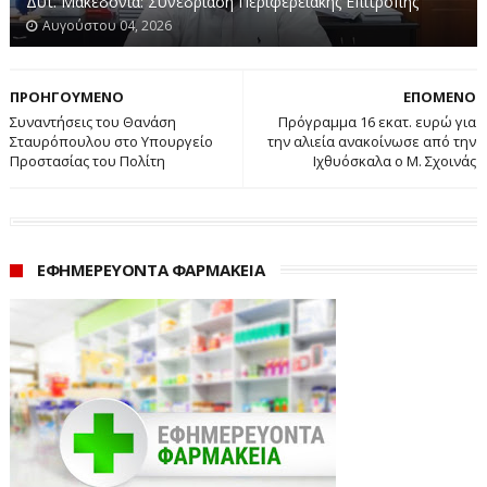
Δυτ. Μακεδονία: Συνεδρίαση Περιφερειακής Επιτροπής
εργοστασίου, όπου φέρεται να υπήρχαν εκρηκτικά και
Αυγούστου 04, 2026
πυροκροτητές οι οποίοι και την προκάλεσαν.
ΣΥΝΤΑΞΗ: ΜΑΚΗΣ ΝΑΣΙΑΔΗΣ
ΠΡΟΗΓΟΥΜΕΝΟ
ΕΠΟΜΕΝΟ
Συναντήσεις του Θανάση
Πρόγραμμα 16 εκατ. ευρώ για
www.ertnews.gr
Σταυρόπουλου στο Υπουργείο
την αλιεία ανακοίνωσε από την
Προστασίας του Πολίτη
Ιχθυόσκαλα ο Μ. Σχοινάς
ΕΦΗΜΕΡΕΥΟΝΤΑ ΦΑΡΜΑΚΕΙΑ